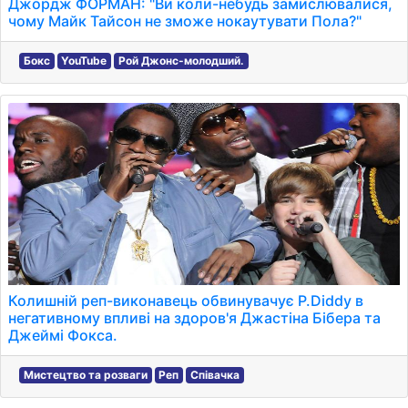
Джордж ФОРМАН: "Ви коли-небудь замислювалися,
чому Майк Тайсон не зможе нокаутувати Пола?"
Бокс
YouTube
Рой Джонс-молодший.
Колишній реп-виконавець обвинувачує P.Diddy в
негативному впливі на здоров'я Джастіна Бібера та
Джеймі Фокса.
Мистецтво та розваги
Реп
Співачка