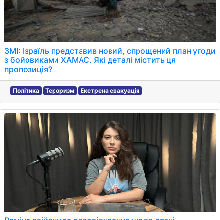
ЗМІ: Ізраїль представив новий, спрощений план угоди
з бойовиками ХАМАС. Які деталі містить ця
пропозиція?
Політика
Тероризм
Екстрена евакуація