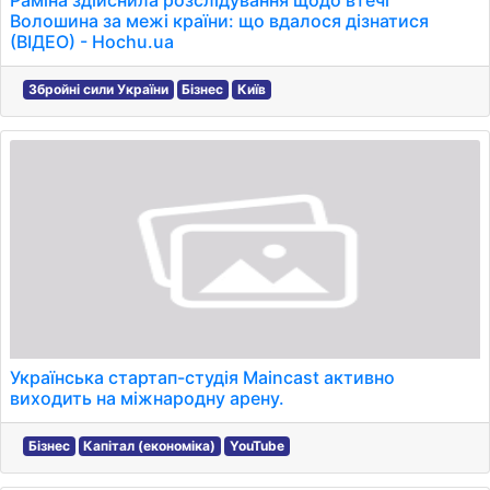
Раміна здійснила розслідування щодо втечі
Волошина за межі країни: що вдалося дізнатися
(ВІДЕО) - Hochu.ua
Збройні сили України
Бізнес
Київ
Українська стартап-студія Maincast активно
виходить на міжнародну арену.
Бізнес
Капітал (економіка)
YouTube