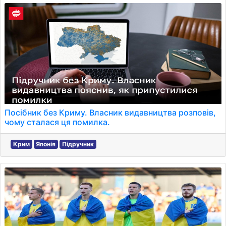
Посібник без Криму. Власник видавництва розповів,
чому сталася ця помилка.
Крим
Японія
Підручник