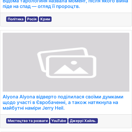
Відома тарологиня назвала момент, після якого війна
піде на спад — огляд її пророцтв.
Політика
Росія
Крим
Alyona Alyona відверто поділилася своїми думками
щодо участі в Євробаченні, а також натякнула на
майбутні наміри Jerry Heil.
Мистецтво та розваги
YouTube
Джеррі Хайль.