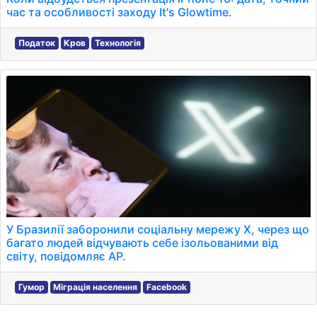
час та особливості заходу It's Glowtime.
Податок
Кров
Технологія
У Бразилії заборонили соціальну мережу Х, через що
багато людей відчувають себе ізольованими від
світу, повідомляє AP.
Гумор
Міграція населення
Facebook