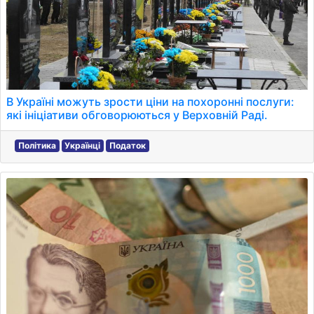
В Україні можуть зрости ціни на похоронні послуги:
які ініціативи обговорюються у Верховній Раді.
Політика
Українці
Податок