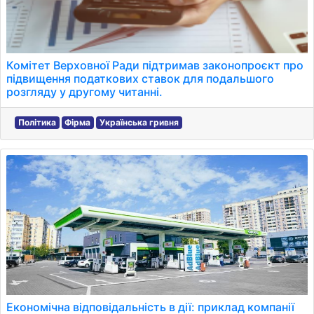
Комітет Верховної Ради підтримав законопроєкт про
підвищення податкових ставок для подальшого
розгляду у другому читанні.
Політика
Фірма
Українська гривня
Економічна відповідальність в дії: приклад компанії