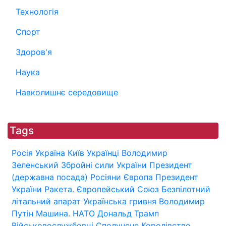
Технологія
Спорт
Здоров'я
Наука
Навколишнє середовище
Tags
Росія
Україна
Київ
Українці
Володимир
Зеленський
Збройні сили України
Президент
(державна посада)
Росіяни
Європа
Президент
України
Ракета.
Європейський Союз
Безпілотний
літальний апарат
Українська гривня
Володимир
Путін
Машина.
НАТО
Дональд Трамп
Військовослужбовці
Сполучене Королівство