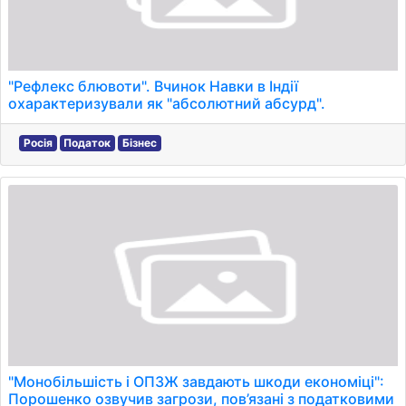
"Рефлекс блювоти". Вчинок Навки в Індії
охарактеризували як "абсолютний абсурд".
Росія
Податок
Бізнес
"Монобільшість і ОПЗЖ завдають шкоди економіці":
Порошенко озвучив загрози, пов’язані з податковими