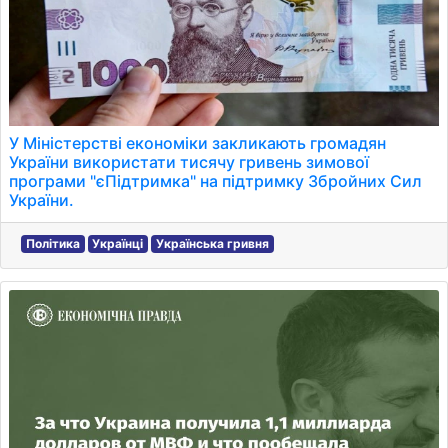
У Міністерстві економіки закликають громадян
України використати тисячу гривень зимової
програми "єПідтримка" на підтримку Збройних Сил
України.
Політика
Українці
Українська гривня