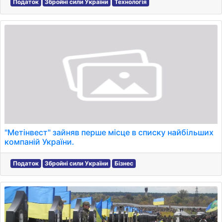
Податок
Збройні сили України
Технологія
"Метінвест" зайняв перше місце в списку найбільших
компаній України.
Податок
Збройні сили України
Бізнес