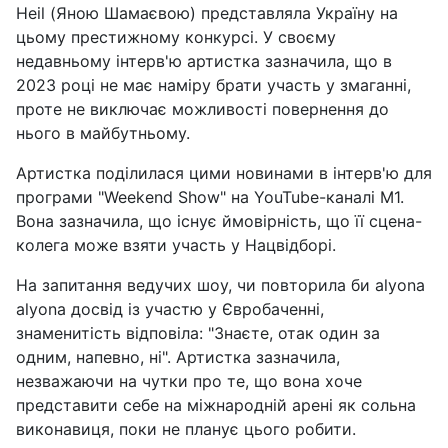
Heil (Яною Шамаєвою) представляла Україну на
цьому престижному конкурсі. У своєму
недавньому інтерв'ю артистка зазначила, що в
2023 році не має наміру брати участь у змаганні,
проте не виключає можливості повернення до
нього в майбутньому.
Артистка поділилася цими новинами в інтерв'ю для
програми "Weekend Show" на YouTube-каналі M1.
Вона зазначила, що існує ймовірність, що її сцена-
колега може взяти участь у Нацвідборі.
На запитання ведучих шоу, чи повторила би alyona
alyona досвід із участю у Євробаченні,
знаменитість відповіла: "Знаєте, отак один за
одним, напевно, ні". Артистка зазначила,
незважаючи на чутки про те, що вона хоче
представити себе на міжнародній арені як сольна
виконавиця, поки не планує цього робити.