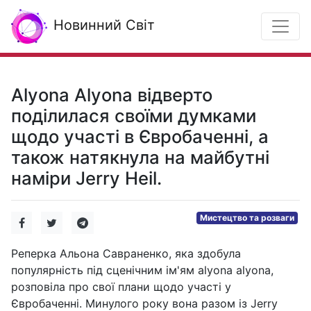
Новинний Світ
Alyona Alyona відверто
поділилася своїми думками
щодо участі в Євробаченні, а
також натякнула на майбутні
наміри Jerry Heil.
Мистецтво та розваги
Реперка Альона Савраненко, яка здобула
популярність під сценічним ім'ям alyona alyona,
розповіла про свої плани щодо участі у
Євробаченні. Минулого року вона разом із Jerry