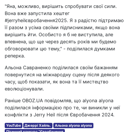
"Яна, можливо, вирішить спробувати свої сили.
Вона вже запустила хештег
#jerryheilєвробачення2025. Я з радістю підтримаю
її разом з усіма своїми підписниками, якщо вона
вирішить йти. Особисто я б не виступила, але
впевнена, що ще через десять років ми будемо
обговорювати цю тему," - поділилася думками
реперка.
Альона Савраненко поділилася своїм бажанням
повернутися на міжнародну сцену після деякого
часу, щоб показати, як вона та її мистецтво
еволюціонували.
Раніше OBOZ.UA повідомляв, що alyona alyona
поділилася інформацією про те, чи виникли у неї
конфлікти з Jerry Heil після Євробачення 2024.
YouTube
Джеррі Хайль.
Альона alyona alyona
Пісенний конкурс "Євробачення