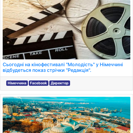
Сьогодні на кінофестивалі "Молодість" у Німеччині
відбудеться показ стрічки "Редакція".
Німеччина
Facebook
Директор