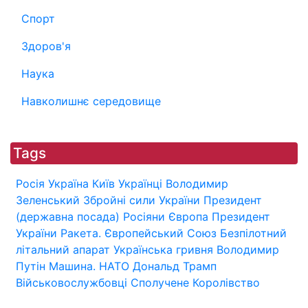
Спорт
Здоров'я
Наука
Навколишнє середовище
Tags
Росія
Україна
Київ
Українці
Володимир
Зеленський
Збройні сили України
Президент
(державна посада)
Росіяни
Європа
Президент
України
Ракета.
Європейський Союз
Безпілотний
літальний апарат
Українська гривня
Володимир
Путін
Машина.
НАТО
Дональд Трамп
Військовослужбовці
Сполучене Королівство