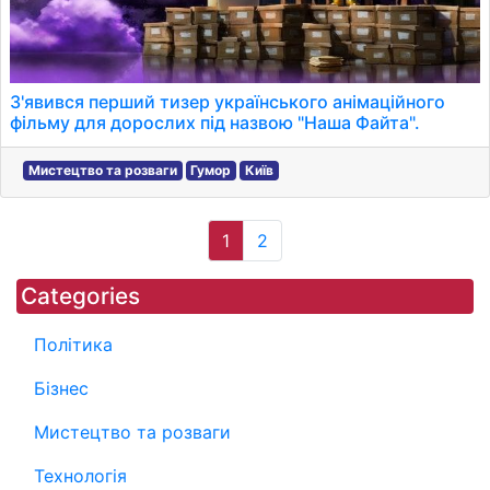
З'явився перший тизер українського анімаційного
фільму для дорослих під назвою "Наша Файта".
Мистецтво та розваги
Гумор
Київ
1
2
Categories
Політика
Бізнес
Мистецтво та розваги
Технологія