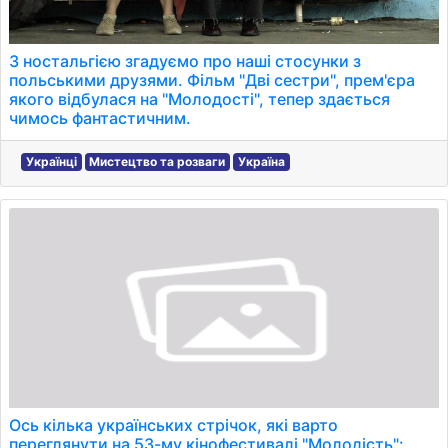
З ностальгією згадуємо про наші стосунки з
польськими друзями. Фільм "Дві сестри", прем'єра
якого відбулася на "Молодості", тепер здається
чимось фантастичним.
Українці
Мистецтво та розваги
Україна
Ось кілька українських стрічок, які варто
переглянути на 53-му кінофестивалі "Молодість":