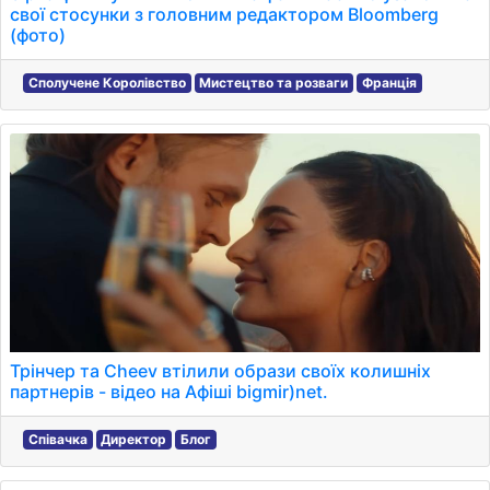
свої стосунки з головним редактором Bloomberg
(фото)
Сполучене Королівство
Мистецтво та розваги
Франція
Трінчер та Cheev втілили образи своїх колишніх
партнерів - відео на Афіші bigmir)net.
Співачка
Директор
Блог