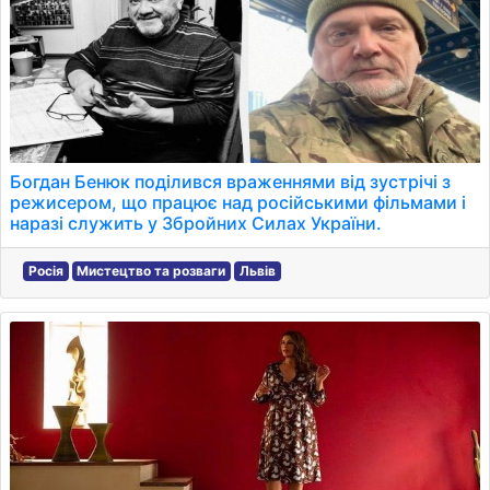
Богдан Бенюк поділився враженнями від зустрічі з
режисером, що працює над російськими фільмами і
наразі служить у Збройних Силах України.
Росія
Мистецтво та розваги
Львів