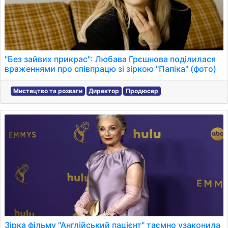
"Без зайвих прикрас": Любава Грєшнова поділилася
враженнями про співпрацю зі зіркою "Папіка" (фото)
Мистецтво та розваги
Директор
Продюсер
Зірка фільму "Англійський пацієнт" таємно узаконила