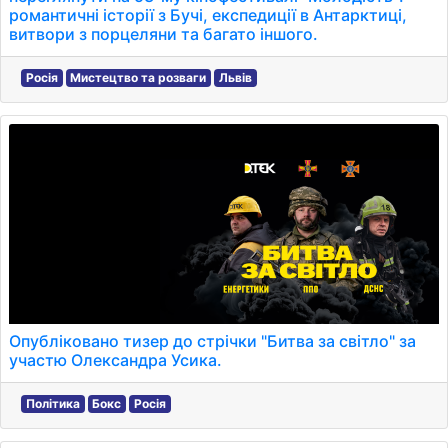
романтичні історії з Бучі, експедиції в Антарктиці,
витвори з порцеляни та багато іншого.
Росія
Мистецтво та розваги
Львів
Опубліковано тизер до стрічки "Битва за світло" за
участю Олександра Усика.
Політика
Бокс
Росія