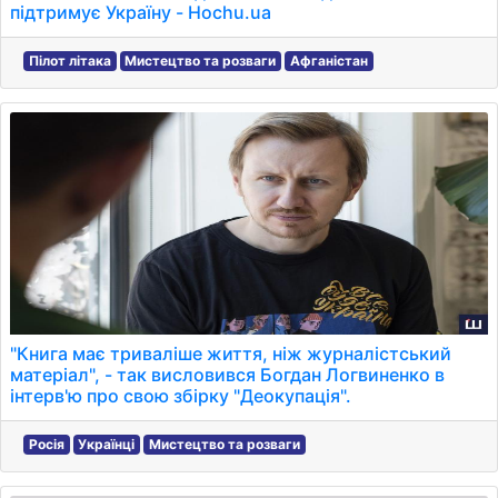
підтримує Україну - Hochu.ua
Пілот літака
Мистецтво та розваги
Афганістан
"Книга має триваліше життя, ніж журналістський
матеріал", - так висловився Богдан Логвиненко в
інтерв'ю про свою збірку "Деокупація".
Росія
Українці
Мистецтво та розваги