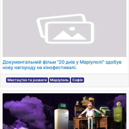
Документальний фільм "20 днів у Маріуполі" здобув
нову нагороду на кінофестивалі.
Мистецтво та розваги
Маріуполь
Софія