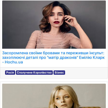
Засоромлена своїми бровами та переживши інсульт:
захоплюючі деталі про "матір драконів" Емілію Кларк
- Hochu.ua
Росія
Сполучене Королівство
Бізнес