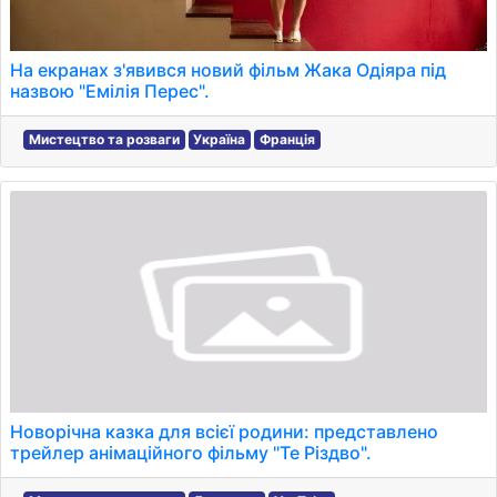
На екранах з'явився новий фільм Жака Одіяра під
назвою "Емілія Перес".
Мистецтво та розваги
Україна
Франція
Новорічна казка для всієї родини: представлено
трейлер анімаційного фільму "Те Різдво".