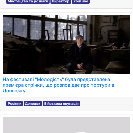
Мистецтво та розваги
Директор
YouTube
На фестивалі "Молодість" була представлена
прем'єра стрічки, що розповідає про тортури в
Донецьку.
Росіяни
Донецьк
Військова окупація