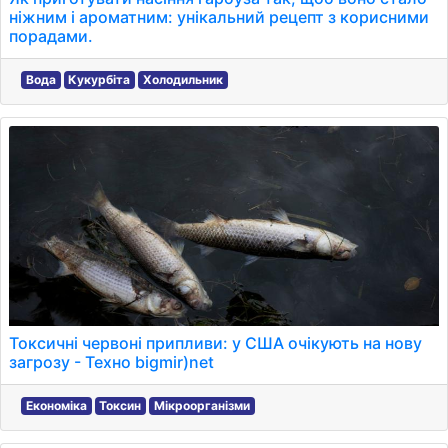
ніжним і ароматним: унікальний рецепт з корисними
порадами.
Вода
Кукурбіта
Холодильник
Токсичні червоні припливи: у США очікують на нову
загрозу - Техно bigmir)net
Економіка
Токсин
Мікроорганізми