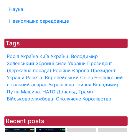
Наука
Навколишнє середовище
Tags
Росія
Україна
Київ
Українці
Володимир
Зеленський
Збройні сили України
Президент
(державна посада)
Росіяни
Європа
Президент
України
Ракета.
Європейський Союз
Безпілотний
літальний апарат
Українська гривня
Володимир
Путін
Машина.
НАТО
Дональд Трамп
Військовослужбовці
Сполучене Королівство
Recent posts