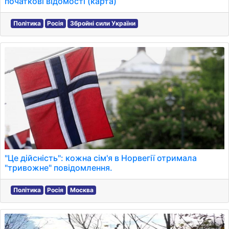
початкові відомості (карта)
Політика
Росія
Збройні сили України
"Це дійсність": кожна сім'я в Норвегії отримала
"тривожне" повідомлення.
Політика
Росія
Москва