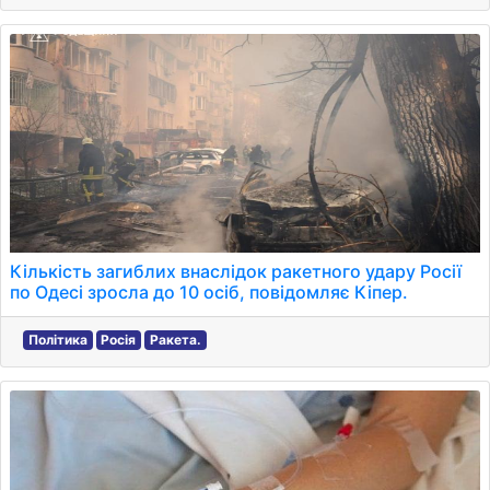
Кількість загиблих внаслідок ракетного удару Росії
по Одесі зросла до 10 осіб, повідомляє Кіпер.
Політика
Росія
Ракета.