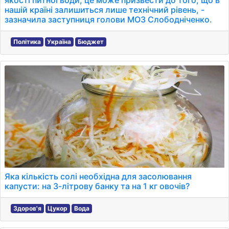
якості питної води, це може призвести до того, що в
нашій країні залишиться лише технічний рівень, -
зазначила заступниця голови МОЗ Слободніченко.
Політика
Україна
Бюджет
Яка кількість солі необхідна для засолювання
капусти: на 3-літрову банку та на 1 кг овочів?
Здоров'я
Цукор
Вода