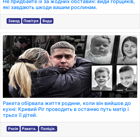
Не придбайте їх за жодних обставин: види горщиків,
які завдають шкоди вашим рослинам.
Завод
Повітря
Вода
Ракета обірвала життя родини, коли він вийшов до
кухні: Кривий Ріг проводить в останню путь матір і
трьох її дітей.
Росія
Ракета.
Поліція.