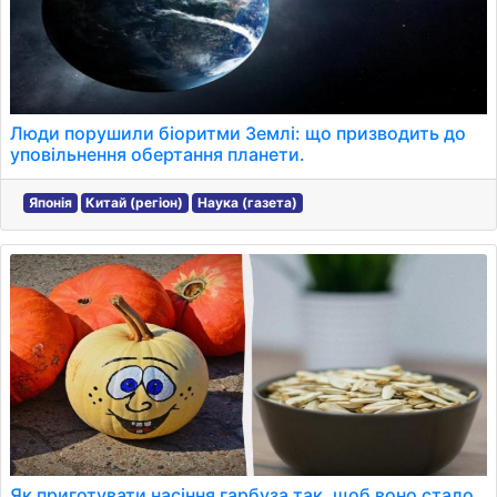
Люди порушили біоритми Землі: що призводить до
уповільнення обертання планети.
Японія
Китай (регіон)
Наука (газета)
Як приготувати насіння гарбуза так, щоб воно стало