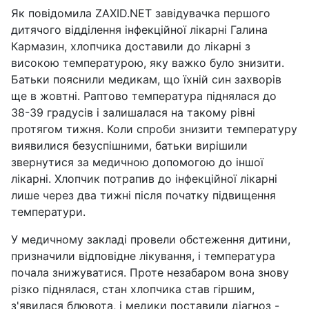
Як повідомила ZAXID.NET завідувачка першого
дитячого відділення інфекційної лікарні Галина
Кармазин, хлопчика доставили до лікарні з
високою температурою, яку важко було знизити.
Батьки пояснили медикам, що їхній син захворів
ще в жовтні. Раптово температура піднялася до
38-39 градусів і залишалася на такому рівні
протягом тижня. Коли спроби знизити температуру
виявилися безуспішними, батьки вирішили
звернутися за медичною допомогою до іншої
лікарні. Хлопчик потрапив до інфекційної лікарні
лише через два тижні після початку підвищення
температури.
У медичному закладі провели обстеження дитини,
призначили відповідне лікування, і температура
почала знижуватися. Проте незабаром вона знову
різко піднялася, стан хлопчика став гіршим,
з'явилася блювота, і медики поставили діагноз -