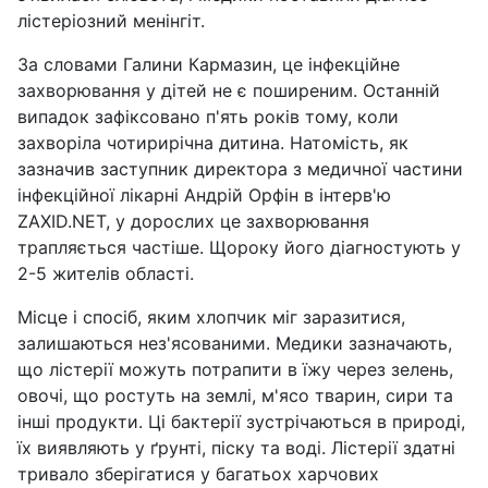
лістеріозний менінгіт.
За словами Галини Кармазин, це інфекційне
захворювання у дітей не є поширеним. Останній
випадок зафіксовано п'ять років тому, коли
захворіла чотирирічна дитина. Натомість, як
зазначив заступник директора з медичної частини
інфекційної лікарні Андрій Орфін в інтерв'ю
ZAXID.NET, у дорослих це захворювання
трапляється частіше. Щороку його діагностують у
2-5 жителів області.
Місце і спосіб, яким хлопчик міг заразитися,
залишаються нез'ясованими. Медики зазначають,
що лістерії можуть потрапити в їжу через зелень,
овочі, що ростуть на землі, м'ясо тварин, сири та
інші продукти. Ці бактерії зустрічаються в природі,
їх виявляють у ґрунті, піску та воді. Лістерії здатні
тривало зберігатися у багатьох харчових