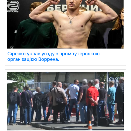
Сіренко уклав угоду з промоутерською
організацією Воррена.