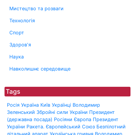
Мистецтво та розваги
Технологія
Спорт
Здоров'я
Наука
Навколишнє середовище
Tags
Росія
Україна
Київ
Українці
Володимир
Зеленський
Збройні сили України
Президент
(державна посада)
Росіяни
Європа
Президент
України
Ракета.
Європейський Союз
Безпілотний
літальний апарат
Українська гривня
Володимир