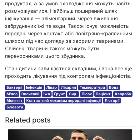
продуктах, а за умов охолодження можуть навіть
розмножуватися. Найбільш поширений шлях
інфікування — аліментарний, через вживання
забруднених їжі та води. Також існує можливість
передачі через контакт або повітряно-краплинним
шляхом під час догляду за хворими тваринами.
Свійські тварини також можуть бути
переносниками цього збудника.
Стан дитини залишається складним, і вона все ще
проходить лікування під контролем інфекціоністів.
Бактерії
Інфекція
Лікар
Лікарня
Температура
Вода
М'ясо
Овочевий
Їжа
Ґрунт
Сир.
Пісок
Пацієнт
Хвороба
Менінгіт
Контактний механізм передачі інфекції
Лістерії
Блювота
Related posts