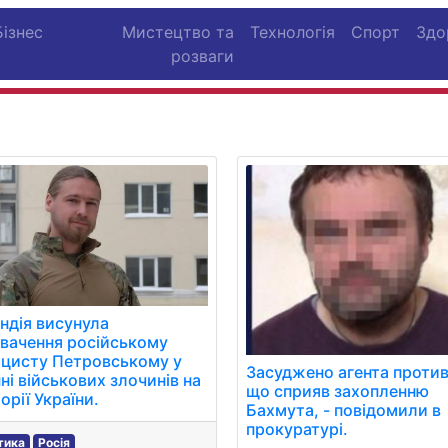
Бізнес
Мистецтво та
Технологія
Спорт
Здо
розваги
ндія висунула
вачення російському
ацисту Петровському у
Засуджено агента против
ні військових злочинів на
що сприяв захопленню
орії України.
Бахмута, - повідомили в
прокуратурі.
тика
Росія