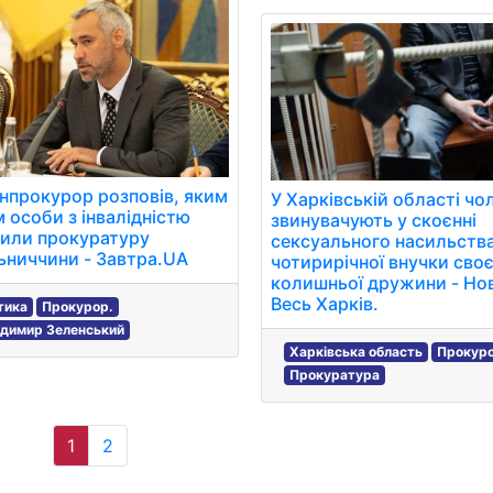
нпрокурор розповів, яким
У Харківській області чо
 особи з інвалідністю
звинувачують у скоєнні
или прокуратуру
сексуального насильств
ниччини - Завтра.UA
чотирирічної внучки своє
колишньої дружини - Но
Весь Харків.
тика
Прокурор.
димир Зеленський
Харківська область
Прокуро
Прокуратура
1
2