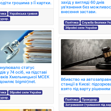
захід у вигляді 60 днів
одіти грошима з її картки.
ув'язнення без можливос
внесення застави.
тика
Українська гривня
курор.
Політика
Служба безпеки Ук
Збройні сили України
анулювало статус
дів у 74 осіб, на підставі
овків Хмельницької МСЕК
Вбивство на автозаправн
ідомляє bigmir)net.
станції в Києві: підозрюв
взято під варту рішенням
тика
Збройні сили України
курор.
Політика
Прокурор.
Затримання (тримання під ва