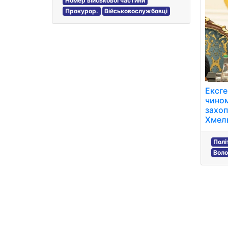
Номер військової частини
Прокурор.
Військовослужбовці
Ексге
чином
захоп
Хмель
Полі
Воло