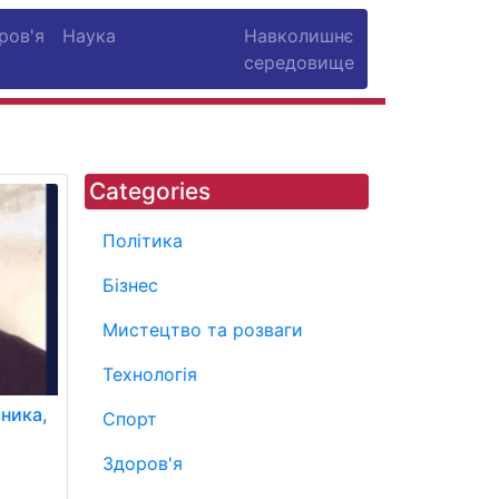
ров'я
Наука
Навколишнє
середовище
Categories
Політика
Бізнес
Мистецтво та розваги
Технологія
ника,
Спорт
Здоров'я