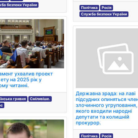
ба безпеки України
Політика
Росія
Служба безпеки України
мент ухвалив проект
ту на 2025 рік у
му читанні.
Державна зрада: на лаві
підсудних опиняться чле
їнська гривня
Сміливіше.
злочинного угруповання,
ес
якого входили народні
депутати та колишній
прокурор.
Політика
Росія