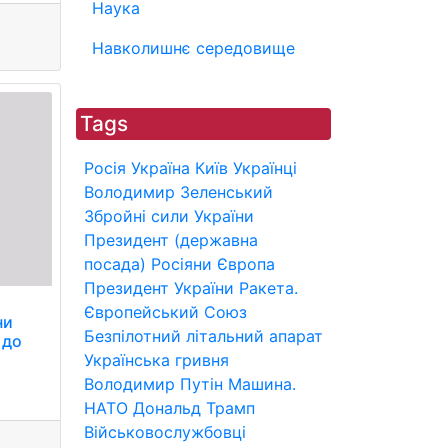
Наука
Навколишнє середовище
Tags
Росія
Україна
Київ
Українці
Володимир Зеленський
Збройні сили України
Президент (державна
посада)
Росіяни
Європа
Президент України
Ракета.
Європейський Союз
ни
Безпілотний літальний апарат
 до
Українська гривня
Володимир Путін
Машина.
НАТО
Дональд Трамп
Військовослужбовці