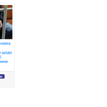
ловіка
а щодо
ї
вини
р.