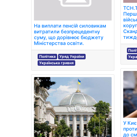
ТСН.Т
Перши
війсь
коруп
На виплати пенсій силовикам
Сканд
витратили безпрецедентну
тижд
суму, що дорівнює бюджету
Міністерства освіти.
Полі
Політика
Уряд України
Укра
Українська гривня
У Киє
проти
до см