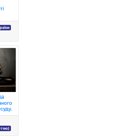
ті
раїни
ій
аного
 суду.
ртою)