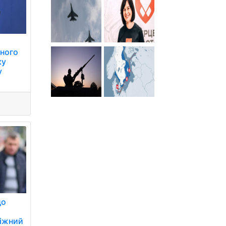
ного
ку
у
до
,
біжний