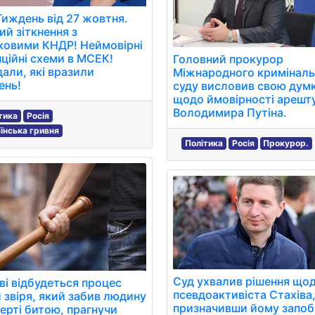
иждень від 27 жовтня.
й зіткнення з
ковими КНДР! Неймовірні
ційні схеми в МСЕК!
Головний прокурор
али, які вразили
Міжнародного криміналь
ень!
суду висловив свою дум
щодо ймовірності арешт
Володимира Путіна.
тика
Росія
їнська гривня
Політика
Росія
Прокурор.
Суд ухвалив рішення що
ві відбудеться процес
псевдоактивіста Стахіва
 звіря, який забив людину
призначивши йому запо
ерті битою, прагнучи