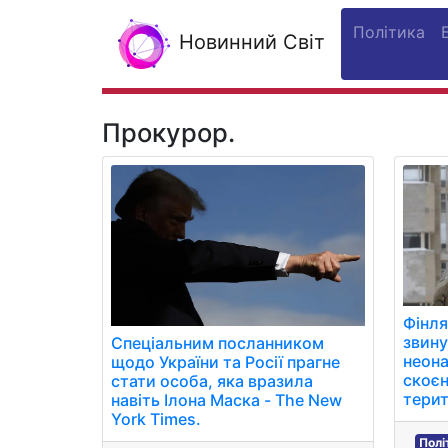
Політика
Новинний Світ
Прокурор.
Фінля
звину
Спеціальним посланником
неон
щодо України та Росії прагне
скоєн
стати особа, яка вразила
терит
навіть Ілона Маска - The New
York Times.
Полі