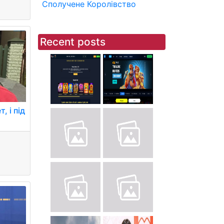
Сполучене Королівство
Recent posts
, і під