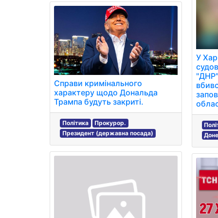
У Хар
судов
"ДНР"
Справи кримінального
вбивс
характеру щодо Дональда
запов
Трампа будуть закриті.
облас
Політика
Прокурор.
Полі
Президент (державна посада)
Доне