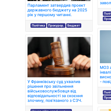
завол
Парламент затвердив проект
державного бюджету на 2025
Полі
рік у першому читанні.
Про
Політика
Прокурор.
Бюджет
МОЗ 
інвалі
висн
У Франківську суд ухвалив
- пов
рішення про звільнення
військовослужбовця від
Полі
відповідальності за скоєння
Про
злочину, пов'язаного з СЗЧ.