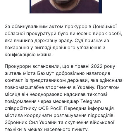
За обвинувальним актом прокурорів Донецької
обласної прокуратури було винесено вирок особі,
яка вчинила державну зраду. Суд призначив
покарання у вигляді довічного ув'язнення з
конфіскацією майна.
Прокурори встановили, що в травні 2022 року
житель міста Бахмут добровільно налагодив
контакт із представником держави, яка здійснила
повномасштабне вторгнення в Україну. Протягом
місяця він неодноразово надсилав текстові
повідомлення через месенджер Telegram
співробітнику ФСБ Росії. Передана інформація
містила координати розташування підрозділів
Збройних Сил України та скупчення військової
техніки в межах населеного пункту.