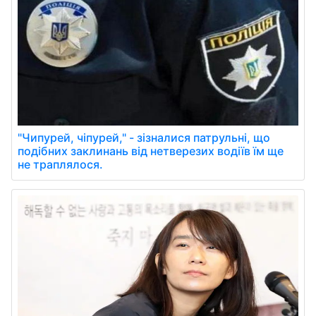
"Чипурей, чіпурей," - зізналися патрульні, що
подібних заклинань від нетверезих водіїв їм ще
не траплялося.