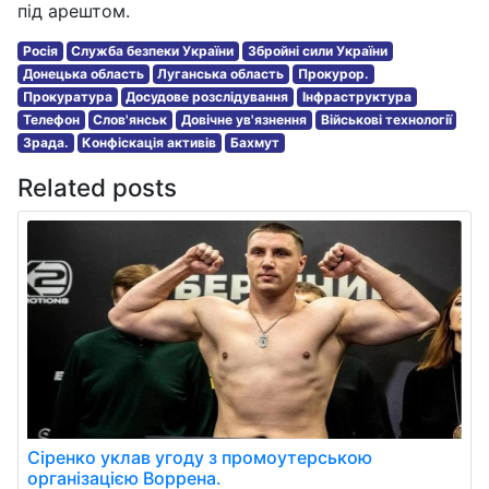
під арештом.
Росія
Служба безпеки України
Збройні сили України
Донецька область
Луганська область
Прокурор.
Прокуратура
Досудове розслідування
Інфраструктура
Телефон
Слов'янськ
Довічне ув'язнення
Військові технології
Зрада.
Конфіскація активів
Бахмут
Related posts
Сіренко уклав угоду з промоутерською
організацією Воррена.