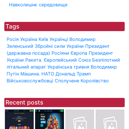
Навколишнє середовище
Tags
Росія
Україна
Київ
Українці
Володимир
Зеленський
Збройні сили України
Президент
(державна посада)
Росіяни
Європа
Президент
України
Ракета.
Європейський Союз
Безпілотний
літальний апарат
Українська гривня
Володимир
Путін
Машина.
НАТО
Дональд Трамп
Військовослужбовці
Сполучене Королівство
Recent posts