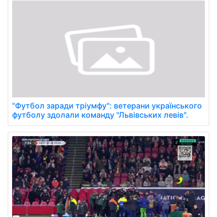
"Футбол заради тріумфу": ветерани українського
футболу здолали команду "Львівських левів".