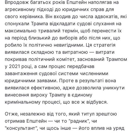
Впродовж багатьох років Епштейн наполягав на
агресивному підході до юридичних справ для
свого керівника. Він входив до числа адвокатів, які
спонукали Трампа відкладати судові слухання на
максимально тривалий термін, щоб перенести їх
на період близький до виборів або після них, що
робило їх політично невигідними. Ця стратегія
виявилася складною та витратною — витрати
покривав політичний комітет, заснований Трампом
у 2021 році, а сам процес передбачав
завантаження судової системи численними
юридичними заявами. Проте в результаті вона
виявилася ефективною, адже дозволила уникнути
винесення вироку Трампу в єдиному
кримінальному процесі, що все ж відбувся.
Отже, незалежно від того, який титул зрештою
отримав Епштейн — чи то "радник", чи
"консультант", чи щось інше — його вплив на уряд