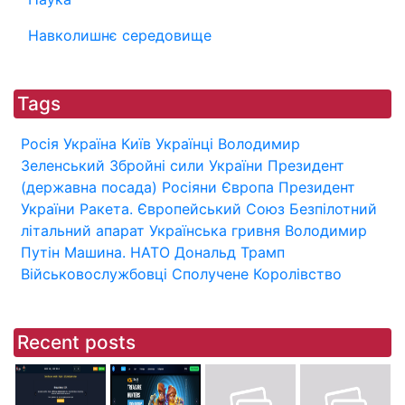
Навколишнє середовище
Tags
Росія
Україна
Київ
Українці
Володимир
Зеленський
Збройні сили України
Президент
(державна посада)
Росіяни
Європа
Президент
України
Ракета.
Європейський Союз
Безпілотний
літальний апарат
Українська гривня
Володимир
Путін
Машина.
НАТО
Дональд Трамп
Військовослужбовці
Сполучене Королівство
Recent posts