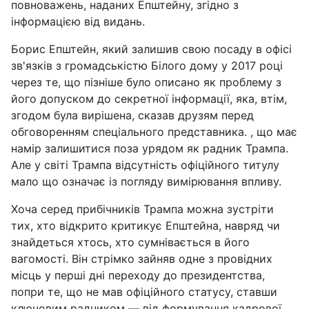
повноважень, наданих Епштейну, згідно з
інформацією від видань.
Борис Епштейн, який залишив свою посаду в офісі
зв'язків з громадськістю Білого дому у 2017 році
через те, що пізніше було описано як проблему з
його допуском до секретної інформації, яка, втім,
згодом була вирішена, сказав друзям перед
обговоренням спеціального представника. , що має
намір залишитися поза урядом як радник Трампа.
Але у світі Трампа відсутність офіційного титулу
мало що означає із погляду вимірювання впливу.
Хоча серед прибічників Трампа можна зустріти
тих, хто відкрито критикує Епштейна, навряд чи
знайдеться хтось, хто сумнівається в його
вагомості. Він стрімко зайняв одне з провідних
місць у перші дні переходу до президентства,
попри те, що не мав офіційного статусу, ставши
ключовим радником — від формування кадрової