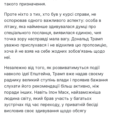
такого призначення.
Проте ніхто з тих, хто був у курсі справи, не
оспорював одного важливого аспекту: особа в
літаку, яка найменше здивувалася думці про
спеціального посланця, виявилася єдиною, чия
точка зору насправді мала вагу. Дональд Трамп
уважно прислухався і не відхилив цю пропозицію,
хоча й не взяв на себе жодних зобов'язань щодо
неї.
Незалежно від того, як розвиватимуться події
навколо ідеї Епштейна, Трамп вже надав своєму
раднику великий ступінь влади і проявив бажання
слухати його рекомендації більш активно, ніж
поради інших. Навіть Ілон Маск, найзаможніша
людина світу, який брав участь у багатьох
зустрічах під час переходу, у приватній бесіді
висловив своє здивування щодо обсягу