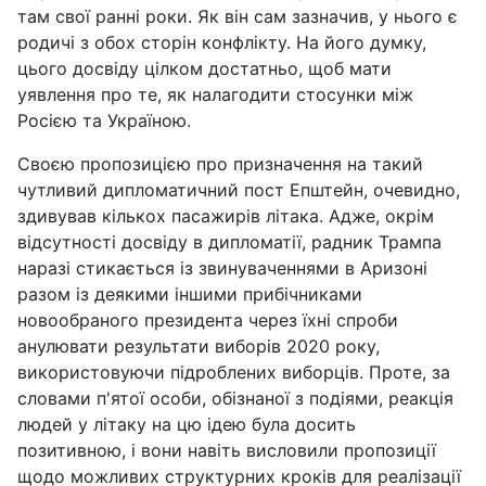
там свої ранні роки. Як він сам зазначив, у нього є
родичі з обох сторін конфлікту. На його думку,
цього досвіду цілком достатньо, щоб мати
уявлення про те, як налагодити стосунки між
Росією та Україною.
Своєю пропозицією про призначення на такий
чутливий дипломатичний пост Епштейн, очевидно,
здивував кількох пасажирів літака. Адже, окрім
відсутності досвіду в дипломатії, радник Трампа
наразі стикається із звинуваченнями в Аризоні
разом із деякими іншими прибічниками
новообраного президента через їхні спроби
анулювати результати виборів 2020 року,
використовуючи підроблених виборців. Проте, за
словами п'ятої особи, обізнаної з подіями, реакція
людей у літаку на цю ідею була досить
позитивною, і вони навіть висловили пропозиції
щодо можливих структурних кроків для реалізації