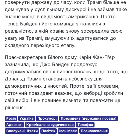
повернути державу до часу, коли Трамп більше не
домінував у суспільному дискурсі і не займав таке
значне місце в свідомості американців. Проте
тепер Байден і його команда зіткнулися з
реальністю, в якій країна знову зосередила свою
увагу на Трампі, змушуючи їх адаптуватися до
складного перехідного етапу.
Прес-секретарка Білого дому Карін Жан-П'єр
зазначила, що Джо Байден продовжує
дотримуватися своїх висловлювань щодо того, що
Дональд Трамп становить небезпеку для
демократичних цінностей. Проте, за її словами,
поточний президент вважає, що виборці зробили
свій вибір, і він повинен визнати та поважати це
рішення.
Росія
Україна
Прокурор.
Президент (державна посада)
Адвокат.
Кримінальне судочинство
Телефон
Сполучені Штати
Політик
Ілон Маск
Повноваження