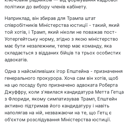
політики до вибору членів кабінету.
Наприклад, він збирав для Трампа штат
співробітників Міністерства юстиції - такий, який
той хотів, і Трамп, який ніколи не поважав пост-
Уотергейтську норму, згідно з якою міністерство
має бути незалежним, тепер має команду, яка
складається з відданих бійців та трьох особистих
адвокатів.
Одна з найсміливіших ігор Епштейна - призначення
генерального прокурора. Хоча сам він хотів, щоб
на цю посаду було призначено адвоката Роберта
Джуффру, коли з'явилася кандидатура Метта Гетца
з Флориди, якому симпатизував Трамп, Епштейн
активно підтримав його кандидатуру і навіть
наполягав на ній, незважаючи на те, що Гетц є
об'єктом розслідування Міністерства юстиції.