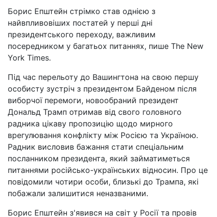
Борис Епштейн стрімко став однією з
найвпливовіших постатей у перші дні
президентського переходу, важливим
посередником у багатьох питаннях, пише The New
York Times.
Під час перельоту до Вашингтона на свою першу
особисту зустріч з президентом Байденом після
виборчої перемоги, новообраний президент
Дональд Трамп отримав від свого головного
радника цікаву пропозицію щодо мирного
врегулювання конфлікту між Росією та Україною.
Радник висловив бажання стати спеціальним
посланником президента, який займатиметься
питаннями російсько-українських відносин. Про це
повідомили чотири особи, близькі до Трампа, які
побажали залишитися неназваними.
Борис Епштейн з'явився на світ у Росії та провів