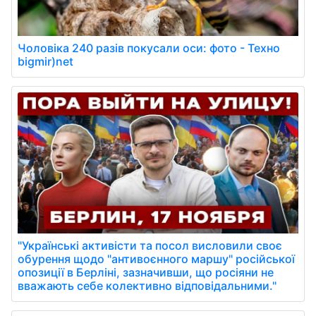
Чоловіка 240 разів покусали оси: фото - Техно
bigmir)net
"Українські активісти та посол висловили своє
обурення щодо "антивоєнного маршу" російської
опозиції в Берліні, зазначивши, що росіяни не
вважають себе колективно відповідальними."