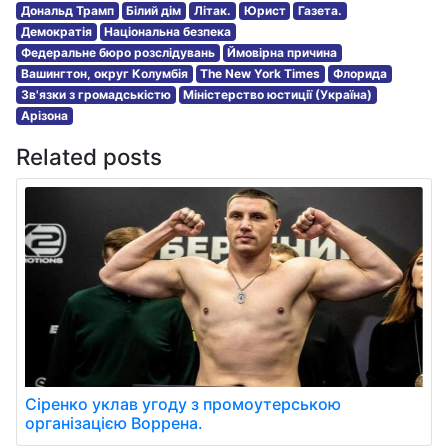
Дональд Трамп
Білий дім
Літак.
Юрист
Газета.
Демократія
Національна безпека
Федеральне бюро розслідувань
Ймовірна причина
Вашингтон, округ Колумбія
The New York Times
Флорида
Зв'язки з громадськістю
Міністерство юстиції (Україна)
Арізона
Related posts
Сіренко уклав угоду з промоутерською
організацією Воррена.