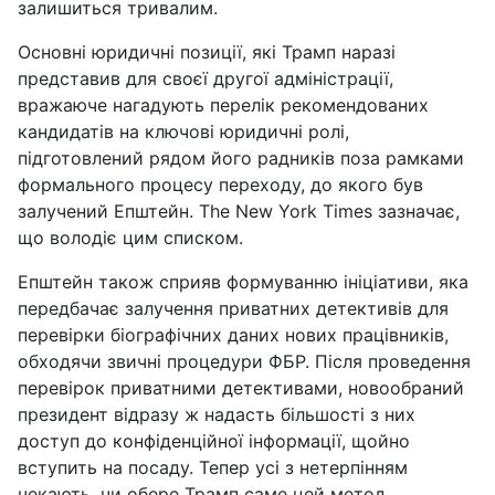
залишиться тривалим.
Основні юридичні позиції, які Трамп наразі
представив для своєї другої адміністрації,
вражаюче нагадують перелік рекомендованих
кандидатів на ключові юридичні ролі,
підготовлений рядом його радників поза рамками
формального процесу переходу, до якого був
залучений Епштейн. The New York Times зазначає,
що володіє цим списком.
Епштейн також сприяв формуванню ініціативи, яка
передбачає залучення приватних детективів для
перевірки біографічних даних нових працівників,
обходячи звичні процедури ФБР. Після проведення
перевірок приватними детективами, новообраний
президент відразу ж надасть більшості з них
доступ до конфіденційної інформації, щойно
вступить на посаду. Тепер усі з нетерпінням
чекають, чи обере Трамп саме цей метод