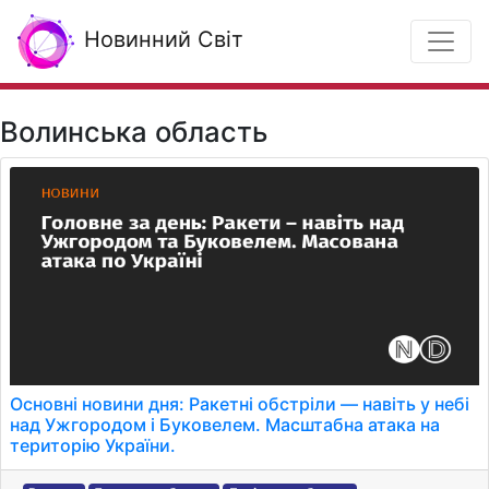
Новинний Світ
Волинська область
Основні новини дня: Ракетні обстріли — навіть у небі
над Ужгородом і Буковелем. Масштабна атака на
територію України.