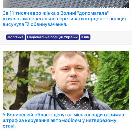
За 11 тисяч євро жінка з Волині "допомагала"
ухилянтам нелегально перетинати кордон — поліція
висунула їй обвинувачення.
Політика
Національна поліція України
Київ
У Волинській області депутат міської ради отримав
штраф за керування автомобілем у нетверезому
стані.