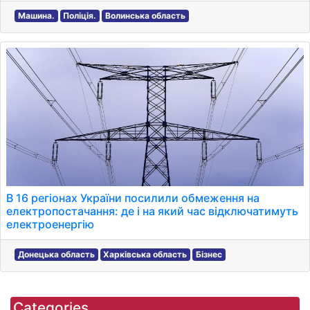
Машина.
Поліція.
Волинська область
В 16 регіонах України посилили обмеження на
електропостачання: де і на який час відключатимуть
електроенергію
Донецька область
Харківська область
Бізнес
Categories