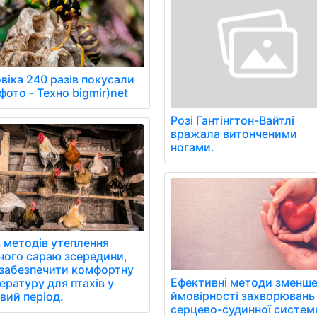
віка 240 разів покусали
фото - Техно bigmir)net
Розі Гантінгтон-Вайтлі
вражала витонченими
ногами.
ь методів утеплення
чого сараю зсередини,
забезпечити комфортну
Ефективні методи зменш
ературу для птахів у
ймовірності захворювань
вий період.
серцево-судинної систем