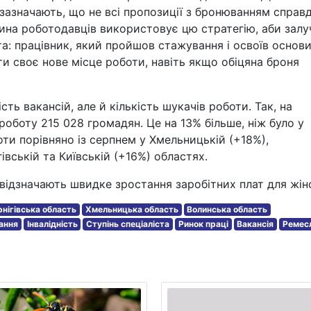
зазначають, що не всі пропозиції з бронюванням справд
тина роботодавців використовує цю стратегію, аби залу
ста: працівник, який пройшов стажування і освоїв основ
ти своє нове місце роботи, навіть якщо обіцяна броня
сть вакансій, але й кількість шукачів роботи. Так, на
роботу 215 028 громадян. Це на 13% більше, ніж було у
ти порівняно із серпнем у Хмельницькій (+18%),
гівській та Київській (+16%) областях.
 відзначають швидке зростання заробітних плат для жін
нігівська область
Хмельницька область
Волинська область
ання
Інвалідність
Ступінь спеціаліста
Ринок праці
Вакансія
Ремес