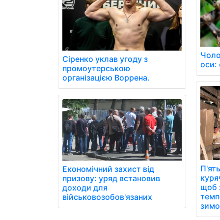
Чоло
Сіренко уклав угоду з
оси: 
промоутерською
організацією Воррена.
П'ят
Економічний захист від
куря
призову: уряд встановив
щоб 
доходи для
темп
військовозобов'язаних
зимо