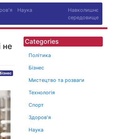
ров'я
Наука
Навколишнє
середовище
Categories
і не
Політика
Бізнес
Бізнес
Мистецтво та розваги
Технологія
Спорт
Здоров'я
Наука