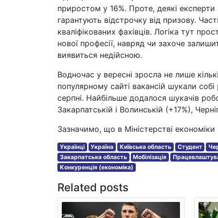
приростом у 16%. Проте, деякі експерти 
гарантують відстрочку від призову. Час
кваліфікованих фахівців. Логіка тут про
нової професії, навряд чи захоче залиши
виявиться недійсною.
Водночас у вересні зросла не лише кількі
популярному сайті вакансій шукали собі 
серпні. Найбільше додалося шукачів робо
Закарпатській і Волинській (+17%), Черні
Зазначимо, що в Міністерстві економіки
Українці
Україна
Київська область
Студент
Чер
Закарпатська область
Мобілізація
Працевлаштув
Конкуренція (економіка)
Related posts