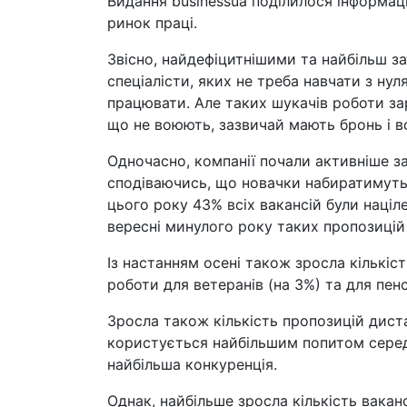
Видання businessua поділилося інформац
ринок праці.
Звісно, найдефіцитнішими та найбільш з
спеціалісти, яких не треба навчати з ну
працювати. Але таких шукачів роботи зар
що не воюють, зазвичай мають бронь і в
Одночасно, компанії почали активніше за
сподіваючись, що новачки набиратимуть н
цього року 43% всіх вакансій були націле
вересні минулого року таких пропозицій 
Із настанням осені також зросла кількіст
роботи для ветеранів (на 3%) та для пенс
Зросла також кількість пропозицій диста
користується найбільшим попитом серед г
найбільша конкуренція.
Однак, найбільше зросла кількість ваканс