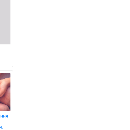
ення
и.