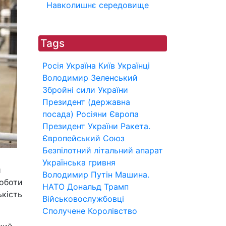
Навколишнє середовище
Tags
Росія
Україна
Київ
Українці
Володимир Зеленський
Збройні сили України
Президент (державна
посада)
Росіяни
Європа
Президент України
Ракета.
Європейський Союз
Безпілотний літальний апарат
Українська гривня
й
Володимир Путін
Машина.
роботи
НАТО
Дональд Трамп
ькість
Військовослужбовці
Сполучене Королівство