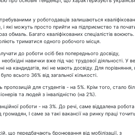
ією про основні тенденції, що характеризують українсь
атребуваними у роботодавців залишаються кваліфікован
ля, і які можуть просто прийти на підприємство та почат
аз обмаль. Багато кваліфікованих спеціалістів воюють. 
оліють триматися одного робочого місця.
лучати до роботи осіб без попереднього досвіду,
еобхідні навички вже під час трудової діяльності. У в
ні на кандидатів, які не мають досвіду. Для порівняння, 
було всього 36% від загальної кількості.
ь пропозицій для студентів - на 5%. Крім того, стало бі
іонерів та людей з інвалідністю (на 2%).
нційної роботи - на 3%. До речі, саме віддалена робота
ромадян, І саме за такі вакансії на ринку праці точит
ій, що передбачають бронювання від мобілізації, з