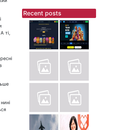
кий
Recent posts
і
и
А ті,
ересні
в
льше
 нині
ься