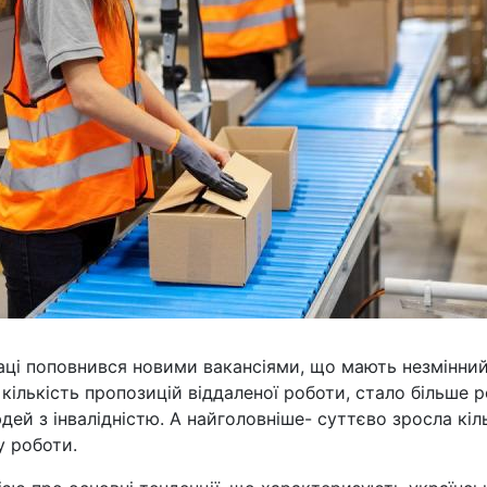
раці поповнився новими вакансіями, що мають незмінни
 кількість пропозицій віддаленої роботи, стало більше 
юдей з інвалідністю. А найголовніше- суттєво зросла кіл
у роботи.