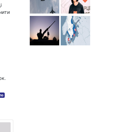
і
чити
и
ок.
ло