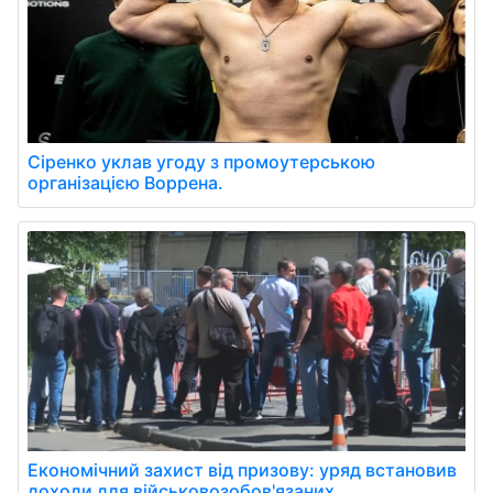
Сіренко уклав угоду з промоутерською
організацією Воррена.
Економічний захист від призову: уряд встановив
доходи для військовозобов'язаних