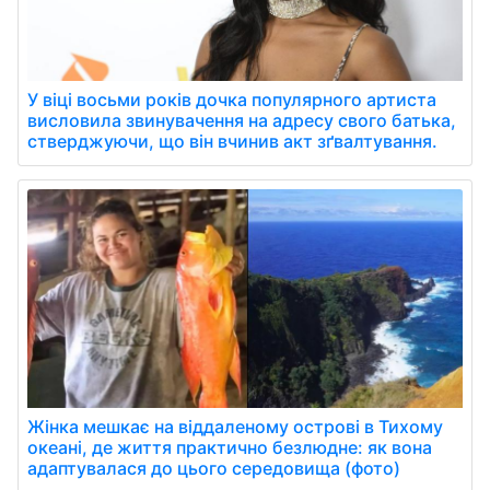
У віці восьми років дочка популярного артиста
висловила звинувачення на адресу свого батька,
стверджуючи, що він вчинив акт зґвалтування.
Жінка мешкає на віддаленому острові в Тихому
океані, де життя практично безлюдне: як вона
адаптувалася до цього середовища (фото)