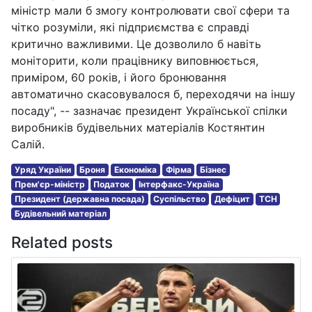
міністр мали б змогу контролювати свої сфери та
чітко розуміли, які підприємства є справді
критично важливими. Це дозволило б навіть
моніторити, коли працівнику виповнюється,
приміром, 60 років, і його бронювання
автоматично скасовувалося б, переходячи на іншу
посаду", -- зазначає президент Української спілки
виробників будівельних матеріалів Костянтин
Салій.
Уряд України
Броня
Економіка
Фірма
Бізнес
Прем'єр-міністр
Податок
Інтерфакс-Україна
Президент (державна посада)
Суспільство
Дефіцит
ТСН
Будівельний матеріал
Related posts