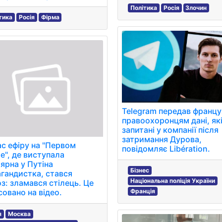
Політика
Росія
Злочин
тика
Росія
Фірма
Telegram передав франц
правоохоронцям дані, як
запитані у компанії після
затримання Дурова,
ас ефіру на "Первом
повідомляє Libération.
е", де виступала
ярна у Путіна
Бізнес
гандистка, стався
Національна поліція України
з: зламався стілець. Це
совано на відео.
Франція
я
Москва