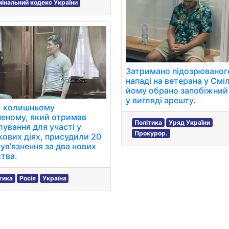
інальний кодекс України
Затримано підозрюваног
нападі на ветерана у Сміл
йому обрано запобіжний 
у вигляді арешту.
: колишньому
неному, який отримав
Політика
Уряд України
ування для участі у
Прокурор.
кових діях, присудили 20
 ув'язнення за два нових
тва.
тика
Росія
Україна