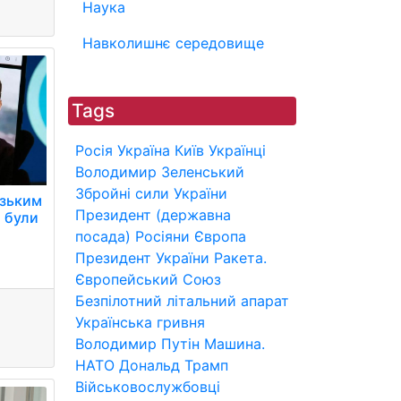
Наука
Навколишнє середовище
Tags
Росія
Україна
Київ
Українці
Володимир Зеленський
Збройні сили України
узьким
Президент (державна
і були
посада)
Росіяни
Європа
Президент України
Ракета.
Європейський Союз
Безпілотний літальний апарат
Українська гривня
Володимир Путін
Машина.
НАТО
Дональд Трамп
Військовослужбовці