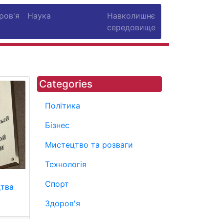
ров'я
Наука
Навколишнє
середовище
Categories
Політика
Бізнес
Мистецтво та розваги
Технологія
Спорт
цтва
Здоров'я