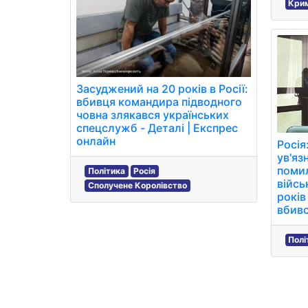
Крим
Засуджений на 20 років в Росії:
вбивця командира підводного
човна злякався українських
спецслужб - Деталі | Експрес
онлайн
Росія
ув'яз
помил
Політика
Росія
війсь
Сполучене Королівство
років
вбивс
Полі