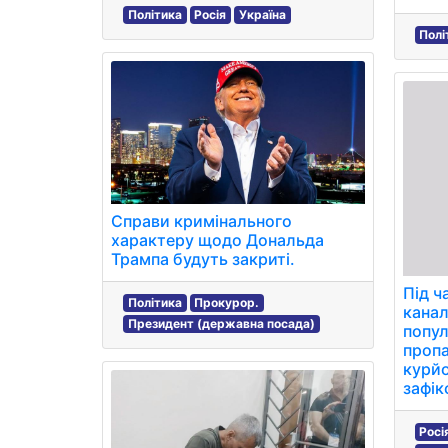
Політика
Росія
Україна
Полі
Справи кримінального
характеру щодо Дональда
Трампа будуть закриті.
Під ч
Політика
Прокурор.
канал
Президент (державна посада)
попул
пропа
курйо
зафік
Росі