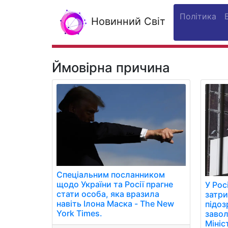
Політика
Новинний Світ
Ймовірна причина
Спеціальним посланником
щодо України та Росії прагне
У Рос
стати особа, яка вразила
затри
навіть Ілона Маска - The New
підоз
York Times.
завол
Мініс