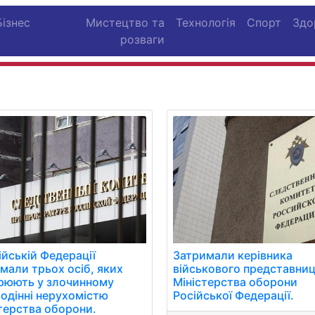
Бізнес
Мистецтво та
Технологія
Спорт
Здо
розваги
ійській Федерації
Затримали керівника
мали трьох осіб, яких
військового представни
рюють у злочинному
Міністерства оборони
одінні нерухомістю
Російської Федерації.
терства оборони.