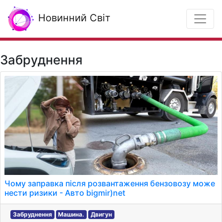
Новинний Світ
Забруднення
Чому заправка після розвантаження бензовозу може
нести ризики - Авто bigmir)net
Забруднення
Машина.
Двигун