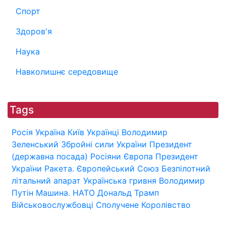
Спорт
Здоров'я
Наука
Навколишнє середовище
Tags
Росія
Україна
Київ
Українці
Володимир
Зеленський
Збройні сили України
Президент
(державна посада)
Росіяни
Європа
Президент
України
Ракета.
Європейський Союз
Безпілотний
літальний апарат
Українська гривня
Володимир
Путін
Машина.
НАТО
Дональд Трамп
Військовослужбовці
Сполучене Королівство