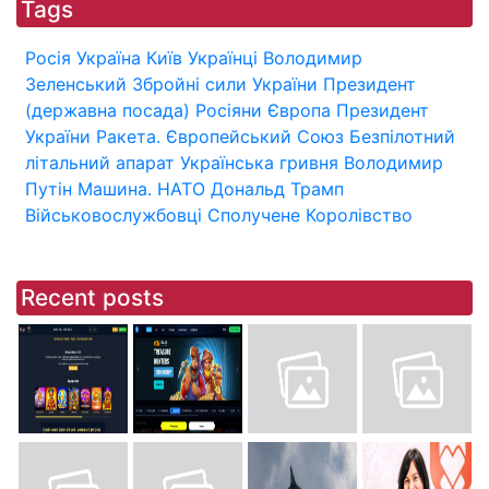
Tags
Росія
Україна
Київ
Українці
Володимир
Зеленський
Збройні сили України
Президент
(державна посада)
Росіяни
Європа
Президент
України
Ракета.
Європейський Союз
Безпілотний
літальний апарат
Українська гривня
Володимир
Путін
Машина.
НАТО
Дональд Трамп
Військовослужбовці
Сполучене Королівство
Recent posts