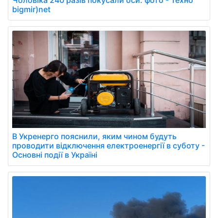
Чоловіка 240 разів покусали оси: фото - Техно
bigmir)net
В Укренерго пояснили, яким чином будуть
проводити відключення електроенергії в суботу -
Основні події в Україні