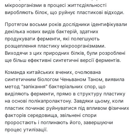
мікроорганізми в процесі життєдіяльності
виробляють білок, що руйнує пластикові відходи.
Протягом восьми років дослідники ідентифікували
декілька нових видів бактерій, здатних
продукувати ферменти, які полегшують
розщеплення пластику мікроорганізмами.
Виходячи з цих природних білків, були розроблені
ще більш ефективні синтетичні версії ферментів.
Команда китайських вчених, очолювана
синтетичним біологом Ченьваном Таном, виявила
метод "запікання" бактеріальних спор, що
виділяють ферменти, прямо в структуру пластику
на основі полікапролактону. Завдяки цьому, коли
пластик починає руйнуватися під впливом фізичних
факторів середовища, звільнені спори
проростають і поглинають його, завершуючи
процес утилізації.