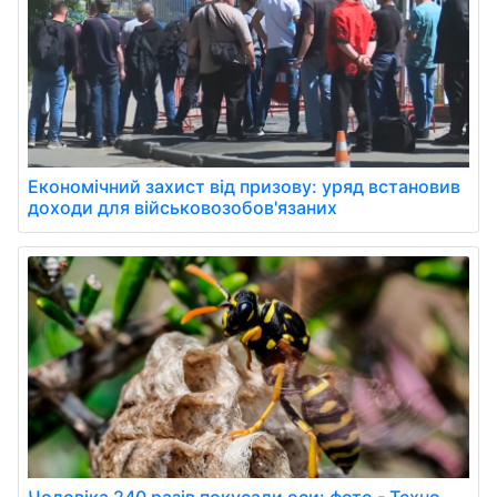
Економічний захист від призову: уряд встановив
доходи для військовозобов'язаних