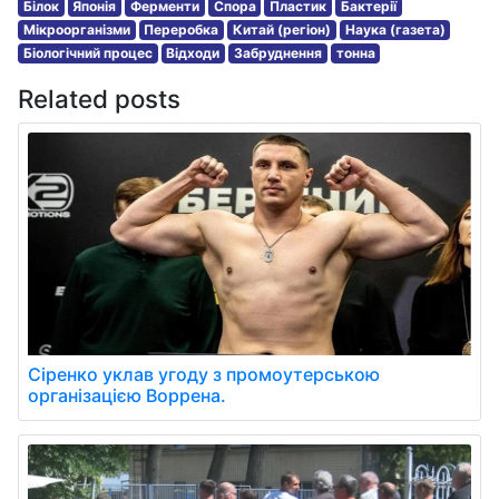
Білок
Японія
Ферменти
Спора
Пластик
Бактерії
Мікроорганізми
Переробка
Китай (регіон)
Наука (газета)
Біологічний процес
Відходи
Забруднення
тонна
Related posts
Сіренко уклав угоду з промоутерською
організацією Воррена.