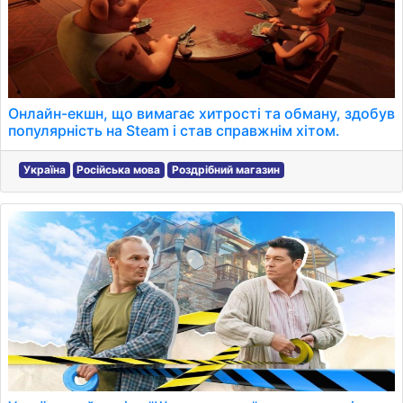
Онлайн-екшн, що вимагає хитрості та обману, здобув
популярність на Steam і став справжнім хітом.
Україна
Російська мова
Роздрібний магазин