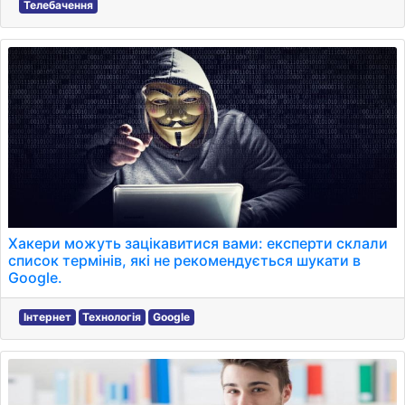
Телебачення
Хакери можуть зацікавитися вами: експерти склали
список термінів, які не рекомендується шукати в
Google.
Інтернет
Технологія
Google