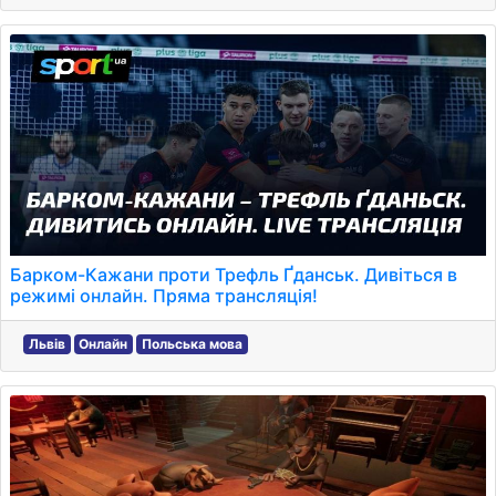
Барком-Кажани проти Трефль Ґданськ. Дивіться в
режимі онлайн. Пряма трансляція!
Львів
Онлайн
Польська мова