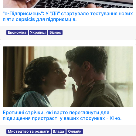
"е-Підприємець": У "Дії" стартувало тестування нових
п'яти сервісів для підприємців.
Економіка
Українці
Бізнес
Еротичні стрічки, які варто переглянути для
підвищення пристрасті у ваших стосунках - Кіно.
Мистецтво та розваги
Влада
Онлайн