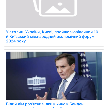
У столиці України, Києві, пройшов ювілейний 10-
й Київський міжнародний економічний форум
2024 року.
Білий дім роз'яснив, яким чином Байден