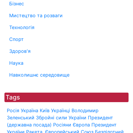
Бізнес
Мистецтво та розваги
Технологія
Спорт
Здоров'я
Наука
Навколишнє середовище
Tags
Росія
Україна
Київ
Українці
Володимир
Зеленський
Збройні сили України
Президент
(державна посада)
Росіяни
Європа
Президент
України
Ракета.
Європейський Союз
Безпілотний