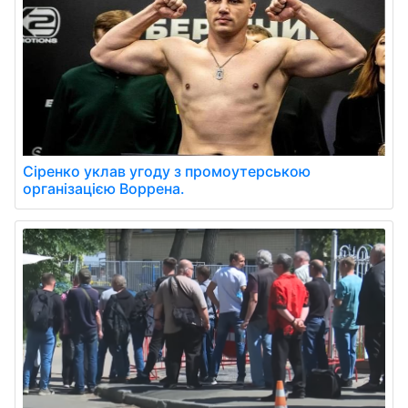
Сіренко уклав угоду з промоутерською
організацією Воррена.