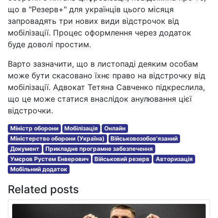
що в "Резерв+" для українців цього місяця
запровадять три нових види відстрочок від
мобілізації. Процес оформлення через додаток
буде доволі простим.
Варто зазначити, що в листопаді деяким особам
може бути скасовано їхнє право на відстрочку від
мобілізації. Адвокат Тетяна Савченко підкреслила,
що це може статися внаслідок анулювання цієї
відстрочки.
Міністр оборони
Мобілізація
Онлайн
Міністерство оборони (Україна)
Військовозобов'язаний
Документ
Прикладне програмне забезпечення
Умєров Рустем Енверович
Військовий резерв
Авторизація
Мобільний додаток
Related posts