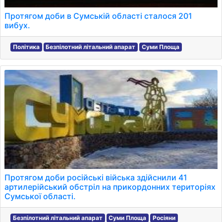
Протягом доби в Сумській області сталося 201
вибух.
Політика
Безпілотний літальний апарат
Суми Площа
Протягом доби російські війська здійснили 41
артилерійський обстріл на прикордонних територіях
Сумської області.
Безпілотний літальний апарат
Суми Площа
Росіяни