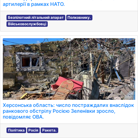
артилерії в рамках НАТО.
Безпілотний літальний апарат
Полковнику.
Військовослужбовці
Херсонська область: число постраждалих внаслідок
ранкового обстрілу Росією Зеленівки зросло,
повідомляє ОВА.
Політика
Росія
Ракета.