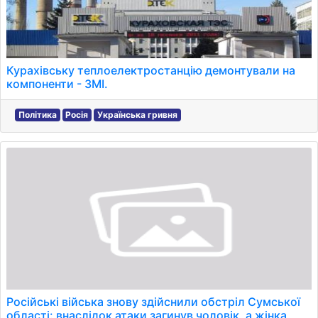
Курахівську теплоелектростанцію демонтували на
компоненти - ЗМІ.
Політика
Росія
Українська гривня
Російські війська знову здійснили обстріл Сумської
області: внаслідок атаки загинув чоловік, а жінка