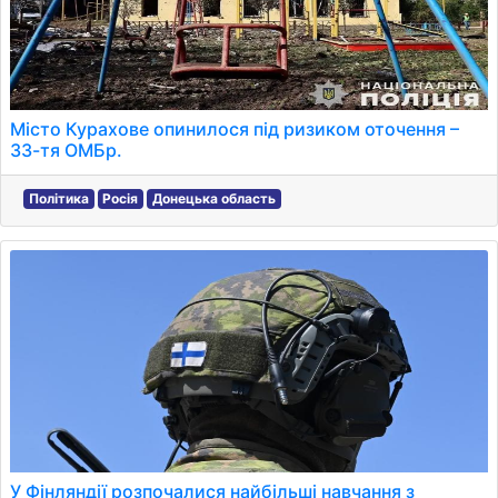
Місто Курахове опинилося під ризиком оточення –
ЗЗ-тя ОМБр.
Політика
Росія
Донецька область
У Фінляндії розпочалися найбільші навчання з