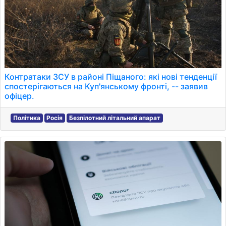
Контратаки ЗСУ в районі Піщаного: які нові тенденції
спостерігаються на Куп'янському фронті, -- заявив
офіцер.
Політика
Росія
Безпілотний літальний апарат