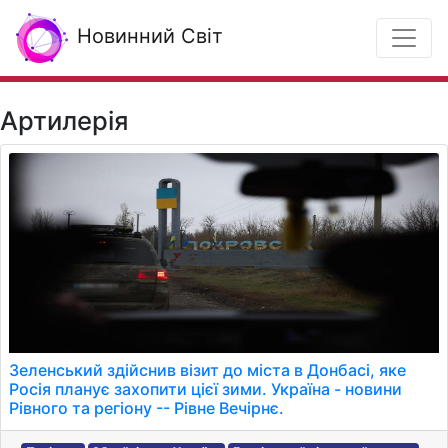
Новинний Світ
Артилерія
Зеленський здійснив візит до міста в Донбасі, яке
Росія планує захопити цієї зими. Україна - новини
Рівного та регіону -- Рівне Вечірнє.