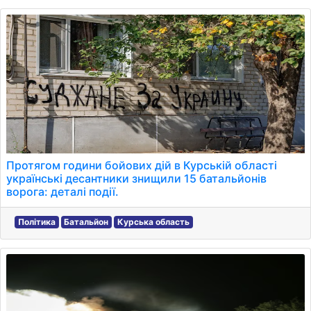
Протягом години бойових дій в Курській області
українські десантники знищили 15 батальйонів
ворога: деталі події.
Політика
Батальйон
Курська область