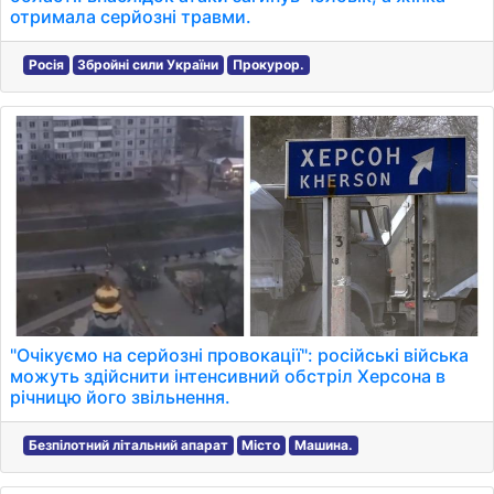
отримала серйозні травми.
Росія
Збройні сили України
Прокурор.
"Очікуємо на серйозні провокації": російські війська
можуть здійснити інтенсивний обстріл Херсона в
річницю його звільнення.
Безпілотний літальний апарат
Місто
Машина.