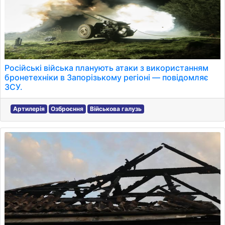
Російські війська планують атаки з використанням
бронетехніки в Запорізькому регіоні — повідомляє
ЗСУ.
Артилерія
Озброєння
Військова галузь