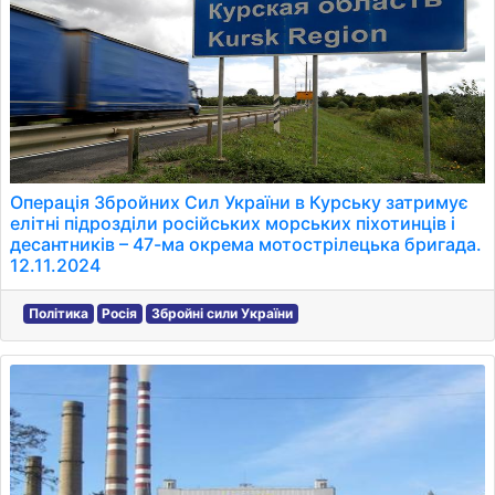
Операція Збройних Сил України в Курську затримує
елітні підрозділи російських морських піхотинців і
десантників – 47-ма окрема мотострілецька бригада.
12.11.2024
Політика
Росія
Збройні сили України