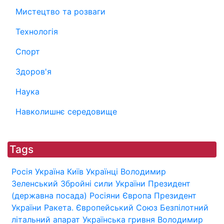
Мистецтво та розваги
Технологія
Спорт
Здоров'я
Наука
Навколишнє середовище
Tags
Росія
Україна
Київ
Українці
Володимир
Зеленський
Збройні сили України
Президент
(державна посада)
Росіяни
Європа
Президент
України
Ракета.
Європейський Союз
Безпілотний
літальний апарат
Українська гривня
Володимир