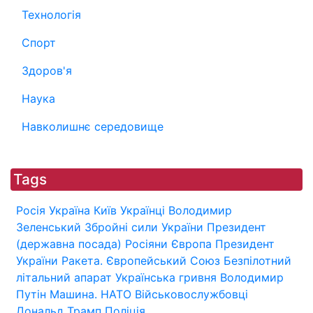
Технологія
Спорт
Здоров'я
Наука
Навколишнє середовище
Tags
Росія
Україна
Київ
Українці
Володимир
Зеленський
Збройні сили України
Президент
(державна посада)
Росіяни
Європа
Президент
України
Ракета.
Європейський Союз
Безпілотний
літальний апарат
Українська гривня
Володимир
Путін
Машина.
НАТО
Військовослужбовці
Дональд Трамп
Поліція.