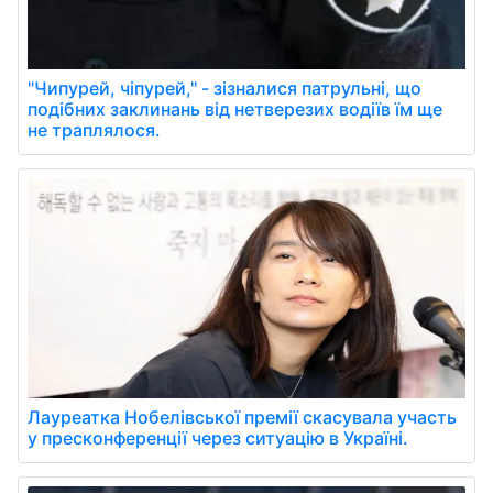
"Чипурей, чіпурей," - зізналися патрульні, що
подібних заклинань від нетверезих водіїв їм ще
не траплялося.
Лауреатка Нобелівської премії скасувала участь
у пресконференції через ситуацію в Україні.