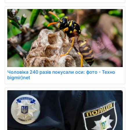
Чоловіка 240 разів покусали оси: фото - Техно
bigmir)net