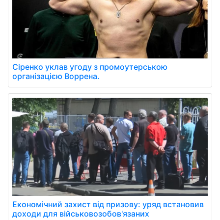
Сіренко уклав угоду з промоутерською
організацією Воррена.
Економічний захист від призову: уряд встановив
доходи для військовозобов'язаних