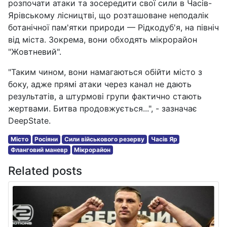
розпочати атаки та зосередити свої сили в Часів-
Ярівському лісництві, що розташоване неподалік
ботанічної пам'ятки природи — Рідкодуб'я, на північ
від міста. Зокрема, вони обходять мікрорайон
"Жовтневий".
"Таким чином, вони намагаються обійти місто з
боку, адже прямі атаки через канал не дають
результатів, а штурмові групи фактично стають
жертвами. Битва продовжується...", - зазначає
DeepState.
Місто
Росіяни
Сили військового резерву
Часів Яр
Фланговий маневр
Мікрорайон
Related posts