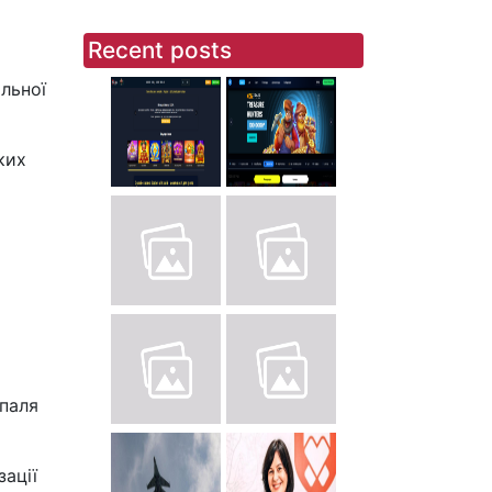
Recent posts
льної
ких
а
паля
зації