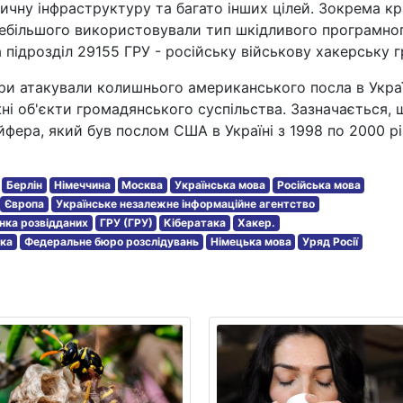
тичну інфраструктуру та багато інших цілей. Зокрема кр
 здебільшого використовували тип шкідливого програмно
 підрозділ 29155 ГРУ - російську військову хакерську г
ри атакували колишнього американського посла в Украї
іжні об'єкти громадянського суспільства. Зазначається, 
фера, який був послом США в Україні з 1998 по 2000 рі
Берлін
Німеччина
Москва
Українська мова
Російська мова
Європа
Українське незалежне інформаційне агентство
нка розвідданих
ГРУ (ГРУ)
Кібератака
Хакер.
ека
Федеральне бюро розслідувань
Німецька мова
Уряд Росії