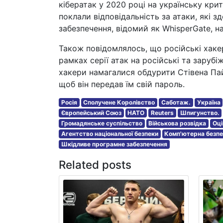
кібератак у 2020 році на українську кри
поклали відповідальність за атаки, які
забезпечення, відомий як WhisperGate, на
Також повідомлялось, що російські хаке
рамках серії атак на російські та заруб
хакери намагалися обдурити Стівена Пай
щоб він передав їм свій пароль.
Росія
Сполучене Королівство
Саботаж.
Україна
Європейський Союз
НАТО
Reuters
Шпигунство.
Громадянське суспільство
Військова розвідка
Оці
Агентство національної безпеки
Комп'ютерна безп
Шкідливе програмне забезпечення
Related posts