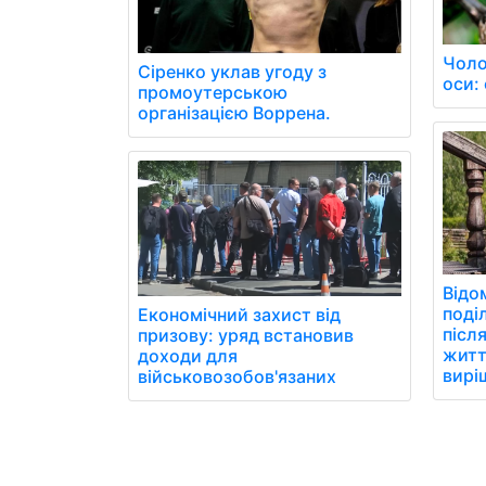
Чоло
Сіренко уклав угоду з
оси: 
промоутерською
організацією Воррена.
Відо
поді
Економічний захист від
після
призову: уряд встановив
житт
доходи для
вирі
військовозобов'язаних