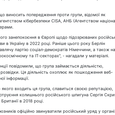
що виносить попередження проти групи, відомої як
гентством кібербезпеки CISA, АНБ (Агентством націона
ерами.
ного занепокоєння в Європі щодо підозрюваних російсь
ви в Україну в 2022 році. Раніше цього року Берлін
равлячу партію соціал-демократів Німеччини, а також н
окосмічному та ІТ-секторах", - нагадали у матеріалі.
нції повідомили, що група займається діяльністю,
розвідки. Ця діяльність охоплює як пошкодження веб-
ої інформації.
до якого входить ця група, славиться своєю репутацією,
отруєння колишнього російського шпигуна Сергія Скри
 Британії в 2018 році.
юзників офіційно звинуватили російський уряд у органі