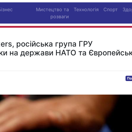
Бізнес
Мистецтво та
Технологія
Спорт
Здо
розваги
ers, російська група ГРУ
аки на держави НАТО та Європейсь
По