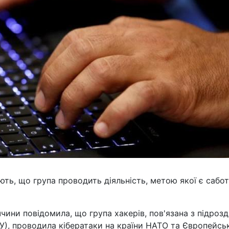
ють, що група проводить діяльність, метою якої є сабо
ини повідомила, що група хакерів, пов'язана з підроз
РУ), проводила кібератаки на країни НАТО та Європейсь