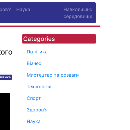
ров'я
Наука
Навколишнє
середовище
Categories
кого
Політика
Бізнес
Мистецтво та розваги
літика
Технологія
Спорт
Здоров'я
Наука