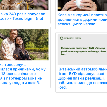
віка 240 разів покусали
Кава має корисні властив
фото - Техно bigmir)net
дослідники відкрили нов
аспект цього напою.
ма телеведуча
лилася причинами, чому
Китайський автомобільн
 18 років спільного
гігант BYD підвищує свої
я з партнером вона не
щорічні плани реалізації,
шила укладати шлюб.
наближаючись до показн
Ford.