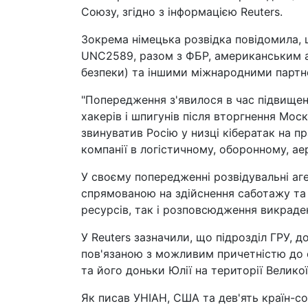
Союзу, згідно з інформацією Reuters.
Зокрема німецька розвідка повідомила, 
UNC2589, разом з ФБР, американським а
безпеки) та іншими міжнародними партн
"Попередження з'явилося в час підвище
хакерів і шпигунів після вторгнення Моск
звинуватив Росію у низці кібератак на п
компанії в логістичному, оборонному, аер
У своєму попередженні розвідувальні аге
спрямованою на здійснення саботажу та 
ресурсів, так і розповсюдження викраден
У Reuters зазначили, що підрозділ ГРУ, 
пов'язаною з можливим причетністю до 
та його доньки Юлії на території Великої
Як писав УНІАН, США та дев'ять країн-со