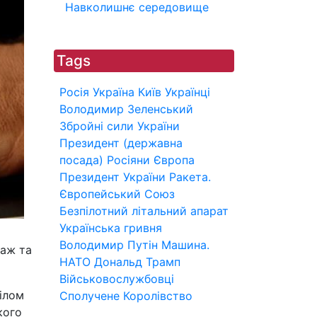
Навколишнє середовище
Tags
Росія
Україна
Київ
Українці
Володимир Зеленський
Збройні сили України
Президент (державна
посада)
Росіяни
Європа
Президент України
Ракета.
Європейський Союз
Безпілотний літальний апарат
Українська гривня
Володимир Путін
Машина.
таж та
НАТО
Дональд Трамп
Військовослужбовці
ділом
Сполучене Королівство
кого