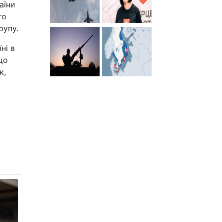
аїни
го
рупу.
ні в
що
к,