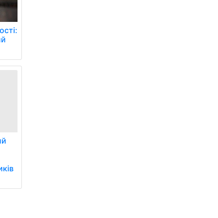
ості:
ий
ий
иків