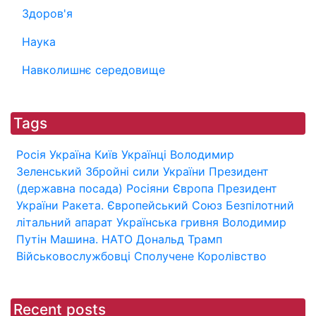
Здоров'я
Наука
Навколишнє середовище
Tags
Росія
Україна
Київ
Українці
Володимир
Зеленський
Збройні сили України
Президент
(державна посада)
Росіяни
Європа
Президент
України
Ракета.
Європейський Союз
Безпілотний
літальний апарат
Українська гривня
Володимир
Путін
Машина.
НАТО
Дональд Трамп
Військовослужбовці
Сполучене Королівство
Recent posts