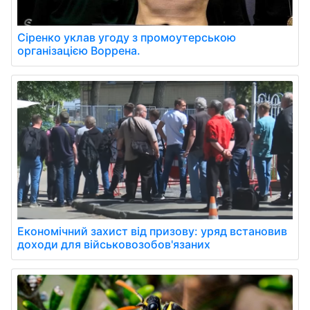
Сіренко уклав угоду з промоутерською
організацією Воррена.
Економічний захист від призову: уряд встановив
доходи для військовозобов'язаних