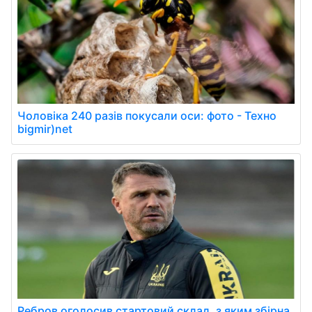
Чоловіка 240 разів покусали оси: фото - Техно
bigmir)net
Ребров оголосив стартовий склад, з яким збірна