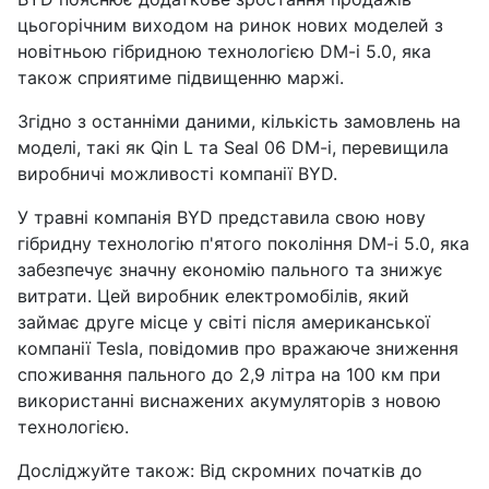
цьогорічним виходом на ринок нових моделей з
новітньою гібридною технологією DM-i 5.0, яка
також сприятиме підвищенню маржі.
Згідно з останніми даними, кількість замовлень на
моделі, такі як Qin L та Seal 06 DM-i, перевищила
виробничі можливості компанії BYD.
У травні компанія BYD представила свою нову
гібридну технологію п'ятого покоління DM-i 5.0, яка
забезпечує значну економію пального та знижує
витрати. Цей виробник електромобілів, який
займає друге місце у світі після американської
компанії Tesla, повідомив про вражаюче зниження
споживання пального до 2,9 літра на 100 км при
використанні виснажених акумуляторів з новою
технологією.
Досліджуйте також: Від скромних початків до