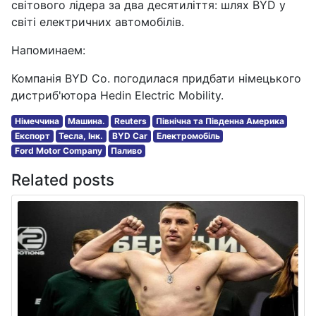
світового лідера за два десятиліття: шлях BYD у
світі електричних автомобілів.
Напоминаем:
Компанія BYD Co. погодилася придбати німецького
дистриб'ютора Hedin Electric Mobility.
Німеччина
Машина.
Reuters
Північна та Південна Америка
Експорт
Тесла, Інк.
BYD Car
Електромобіль
Ford Motor Company
Паливо
Related posts