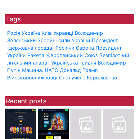
Tags
Росія
Україна
Київ
Українці
Володимир
Зеленський
Збройні сили України
Президент
(державна посада)
Росіяни
Європа
Президент
України
Ракета.
Європейський Союз
Безпілотний
літальний апарат
Українська гривня
Володимир
Путін
Машина.
НАТО
Дональд Трамп
Військовослужбовці
Сполучене Королівство
Recent posts