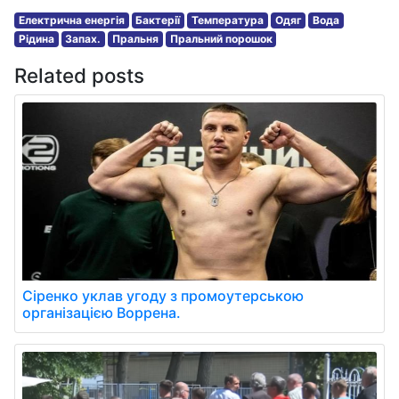
Електрична енергія
Бактерії
Температура
Одяг
Вода
Рідина
Запах.
Пральня
Пральний порошок
Related posts
Сіренко уклав угоду з промоутерською
організацією Воррена.