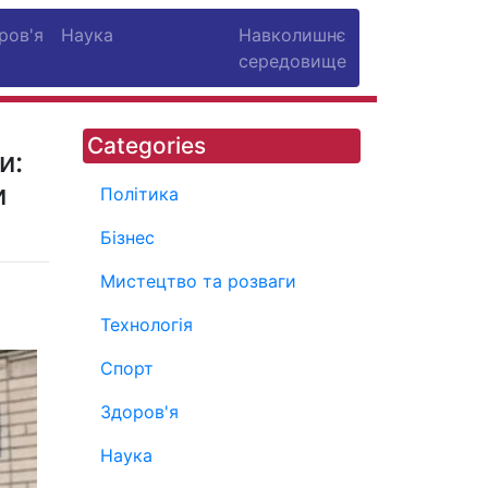
ров'я
Наука
Навколишнє
середовище
Categories
и:
и
Політика
Бізнес
Мистецтво та розваги
Технологія
Спорт
Здоров'я
Наука