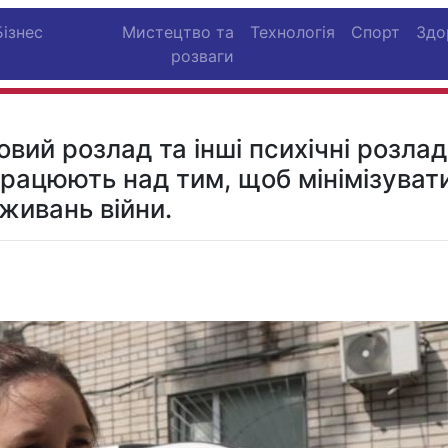
Бізнес
Мистецтво та
Технологія
Спорт
Здо
розваги
ий розлад та інші психічні розлад
працюють над тим, щоб мінімізуват
живань війни.