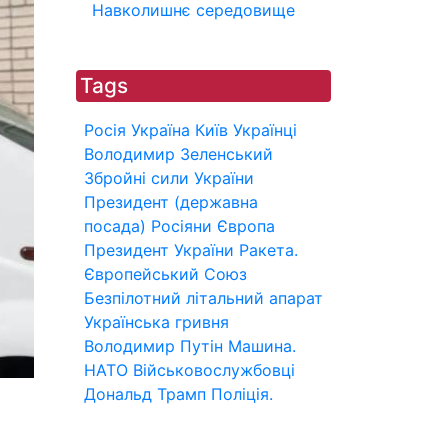
Навколишнє середовище
Tags
Росія
Україна
Київ
Українці
Володимир Зеленський
Збройні сили України
Президент (державна
посада)
Росіяни
Європа
Президент України
Ракета.
Європейський Союз
Безпілотний літальний апарат
Українська гривня
Володимир Путін
Машина.
НАТО
Військовослужбовці
Дональд Трамп
Поліція.