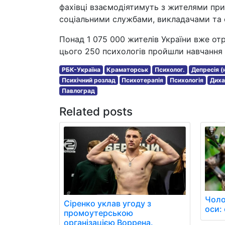
фахівці взаємодіятимуть з жителями пр
соціальними службами, викладачами та
Понад 1 075 000 жителів України вже отр
цього 250 психологів пройшли навчання 
РБК-Україна
Краматорськ
Психолог.
Депресія (
Психічний розлад
Психотерапія
Психологія
Диха
Павлоград
Related posts
Чоло
Сіренко уклав угоду з
оси: 
промоутерською
організацією Воррена.