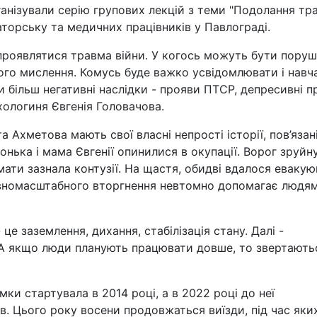
нізували серію групових лекцій з теми "Подолання тр
аторську та медичних працівників у Павлограді.
роявлятися травма війни. У когось можуть бути пору
ного мислення. Комусь буде важко усвідомлювати і навч
 більш негативні наслідки - прояви ПТСР, депресивні п
ихологиня Євгенія Головачова.
 Ахметова мають свої власні непрості історії, пов’язані
онька і мама Євгенії опинилися в окупації. Ворог зруйн
мати зазнала контузії. На щастя, обидві вдалося евакую
повномасштабного вторгнення невтомно допомагає людям
це заземлення, дихання, стабілізація стану. Далі -
 А якщо люди планують працювати довше, то звертають
имки стартувала в 2014 році, а в 2022 році до неї
в. Цього року восени продовжаться виїзди, під час яки