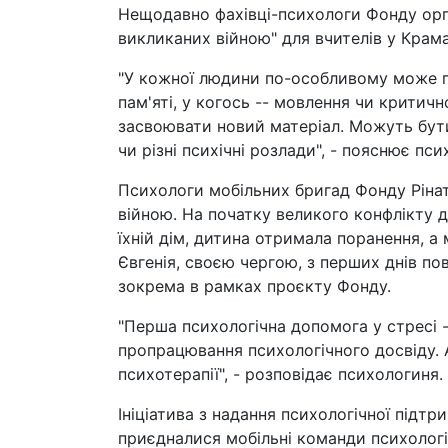
Нещодавно фахівці-психологи Фонду орга
викликаних війною" для вчителів у Крам
"У кожної людини по-особливому може п
пам'яті, у когось -- мовлення чи критич
засвоювати новий матеріал. Можуть бути
чи різні психічні розлади", - пояснює пс
Психологи мобільних бригад Фонду Ріната
війною. На початку великого конфлікту д
їхній дім, дитина отримала поранення, а 
Євгенія, своєю чергою, з перших днів 
зокрема в рамках проєкту Фонду.
"Перша психологічна допомога у стресі - 
пропрацювання психологічного досвіду.
психотерапії", - розповідає психологиня.
Ініціатива з надання психологічної підтр
приєдналися мобільні команди психологі