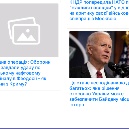
КНДР попередила НАТО п
"жахливі наслідки" у відп
на критику своєї військов
співпраці з Москвою.
шна операція: Оборонні
 завдали удару по
ькому нафтовому
налу в Феодосії - які
Це стане несподіванкою 
ни з Криму?
багатьох: яке рішення
стосовно України може
забезпечити Байдену місц
історії.