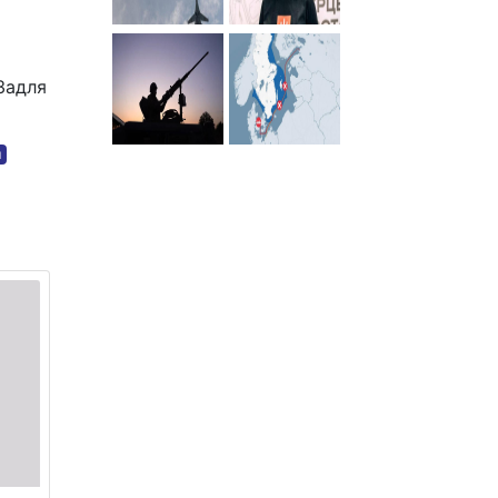
Задля
м