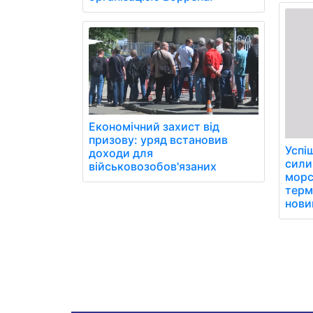
Економічний захист від
призову: уряд встановив
Успі
доходи для
сили
військовозобов'язаних
морс
термі
нови