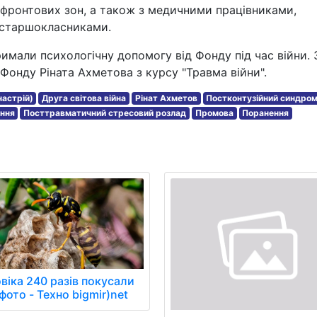
ифронтових зон, а також з медичними працівниками,
 старшокласниками.
имали психологічну допомогу від Фонду під час війни. 
Фонду Ріната Ахметова з курсу "Травма війни".
настрій)
Друга світова війна
Рінат Ахметов
Постконтузійний синдро
ння
Посттравматичний стресовий розлад
Промова
Поранення
віка 240 разів покусали
фото - Техно bigmir)net