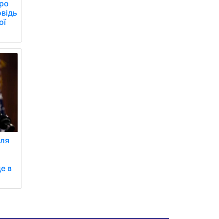
ро
овідь
ої
для
е в