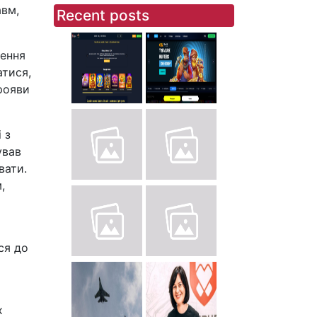
авм,
Recent posts
шення
атися,
рояви
 з
ував
вати.
,
ся до
х