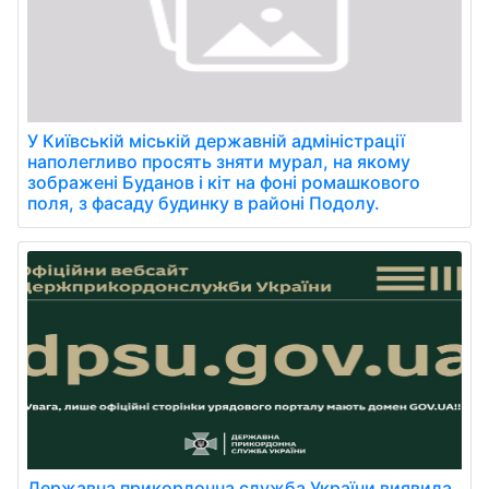
У Київській міській державній адміністрації
наполегливо просять зняти мурал, на якому
зображені Буданов і кіт на фоні ромашкового
поля, з фасаду будинку в районі Подолу.
Державна прикордонна служба України виявила