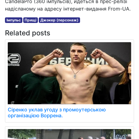
CandelaPro (360 імпульсів), йдеться в прес-релізі
надісланому на адресу інтернет-видання From-UA.
Імпульс
Прищі
Джокер (персонаж)
Related posts
Сіренко уклав угоду з промоутерською
організацією Воррена.