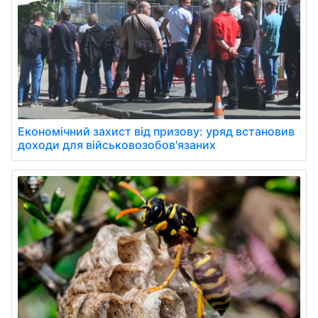
Економічний захист від призову: уряд встановив
доходи для військовозобов'язаних