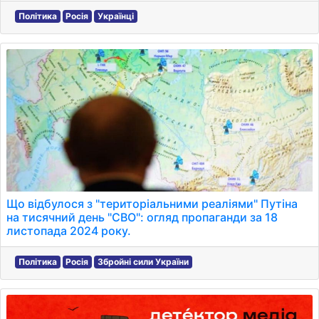
Політика
Росія
Українці
Що відбулося з "територіальними реаліями" Путіна
на тисячний день "СВО": огляд пропаганди за 18
листопада 2024 року.
Політика
Росія
Збройні сили України