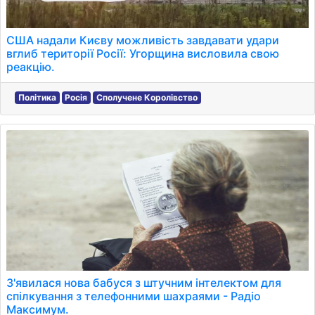
США надали Києву можливість завдавати удари
вглиб території Росії: Угорщина висловила свою
реакцію.
Політика
Росія
Сполучене Королівство
З'явилася нова бабуся з штучним інтелектом для
спілкування з телефонними шахраями - Радіо
Максимум.