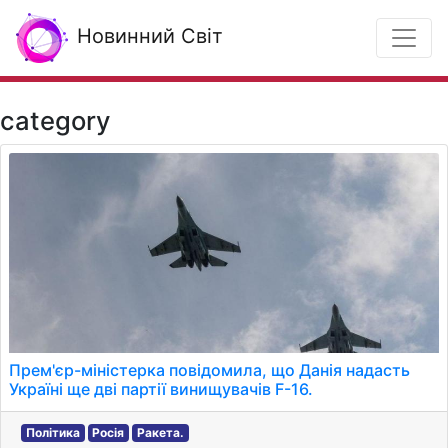
Новинний Світ
category
Прем'єр-міністерка повідомила, що Данія надасть
Україні ще дві партії винищувачів F-16.
Політика
Росія
Ракета.