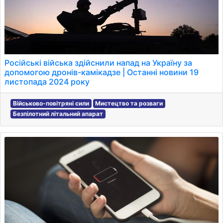
Російські війська здійснили напад на Україну за
допомогою дронів-камікадзе | Останні новини 19
листопада 2024 року
Військово-повітряні сили
Мистецтво та розваги
Безпілотний літальний апарат