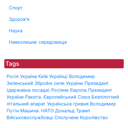
Спорт
Здоров'я
Наука
Навколишнє середовище
Tags
Росія
Україна
Київ
Українці
Володимир
Зеленський
Збройні сили України
Президент
(державна посада)
Росіяни
Європа
Президент
України
Ракета.
Європейський Союз
Безпілотний
літальний апарат
Українська гривня
Володимир
Путін
Машина.
НАТО
Дональд Трамп
Військовослужбовці
Сполучене Королівство