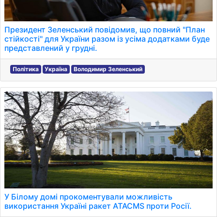
Президент Зеленський повідомив, що повний "План
стійкості" для України разом із усіма додатками буде
представлений у грудні.
Політика
Україна
Володимир Зеленський
У Білому домі прокоментували можливість
використання Україні ракет ATACMS проти Росії.