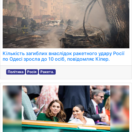
Кількість загиблих внаслідок ракетного удару Росії
по Одесі зросла до 10 осіб, повідомляє Кіпер.
Політика
Росія
Ракета.