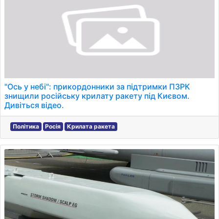
"Ось у небі": прикордонники за підтримки ПЗРК
знищили російську крилату ракету під Києвом.
Дивіться відео.
Політика
Росія
Крилата ракета