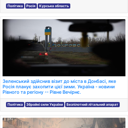
Політика
Росія
Курська область
Зеленський здійснив візит до міста в Донбасі, яке
Росія планує захопити цієї зими. Україна - новини
Рівного та регіону -- Рівне Вечірнє.
Політика
Збройні сили України
Безпілотний літальний апарат