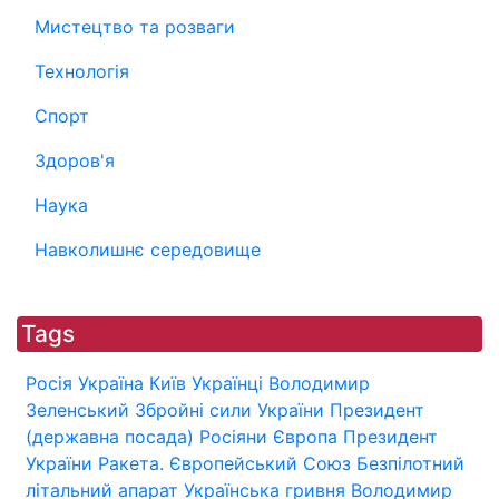
Мистецтво та розваги
Технологія
Спорт
Здоров'я
Наука
Навколишнє середовище
Tags
Росія
Україна
Київ
Українці
Володимир
Зеленський
Збройні сили України
Президент
(державна посада)
Росіяни
Європа
Президент
України
Ракета.
Європейський Союз
Безпілотний
літальний апарат
Українська гривня
Володимир