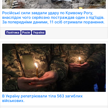
Російські сили завдали удару по Кривому Рогу,
внаслідок чого серйозно постраждав один з під'їздів.
За попередніми даними, 11 осіб отримали поранення.
Політика
Росія
Україна
В Україну репатріювали тіла 563 загиблих
військових.