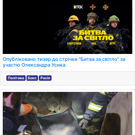
Опубліковано тизер до стрічки "Битва за світло" за
участю Олександра Усика.
Політика
Бокс
Росія