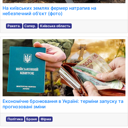
На київських землях фермер натрапив на
небезпечний об'єкт (фото)
Ракета.
Сапер.
Київська область
Економічне бронювання в Україні: терміни запуску та
прогнозовані зміни
Політика
Броня
Фірма