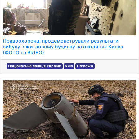
Правоохоронці продемонстрували результати
вибуху в житловому будинку на околицях Києва
(ФОТО та ВІДЕО)
Національна поліція України
Київ
Пожежа