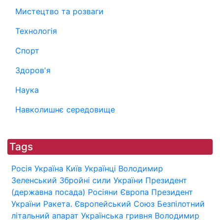
Мистецтво та розваги
Технологія
Спорт
Здоров'я
Наука
Навколишнє середовище
Tags
Росія
Україна
Київ
Українці
Володимир
Зеленський
Збройні сили України
Президент
(державна посада)
Росіяни
Європа
Президент
України
Ракета.
Європейський Союз
Безпілотний
літальний апарат
Українська гривня
Володимир