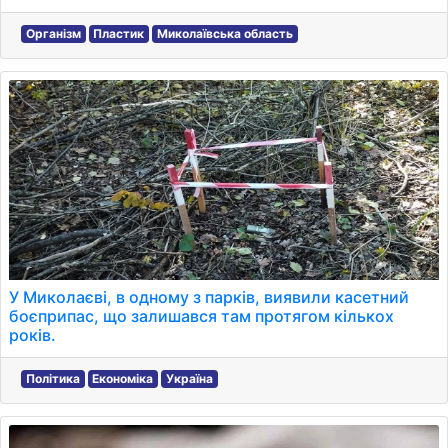
Організм
Пластик
Миколаївська область
У Миколаєві, в одному з парків, виявили касетний
боєприпас, що залишався там протягом кількох
років.
Політика
Економіка
Україна