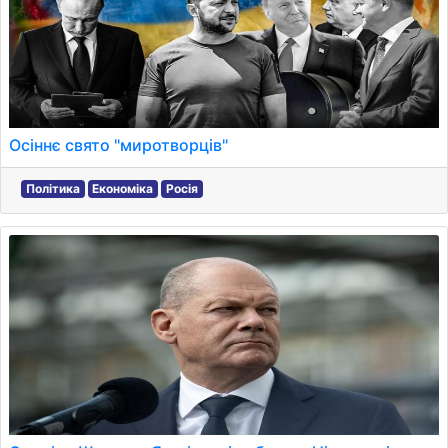
Осіннє свято "миротворців"
Політика
Економіка
Росія