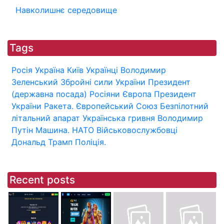
Навколишнє середовище
Tags
Росія
Україна
Київ
Українці
Володимир
Зеленський
Збройні сили України
Президент
(державна посада)
Росіяни
Європа
Президент
України
Ракета.
Європейський Союз
Безпілотний
літальний апарат
Українська гривня
Володимир
Путін
Машина.
НАТО
Військовослужбовці
Дональд Трамп
Поліція.
Recent posts