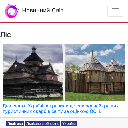
Новинний Світ
Ліс
Два села в Україні потрапили до списку найкращих
туристичних скарбів світу за оцінкою ООН.
Політика
Львівська область
Україна