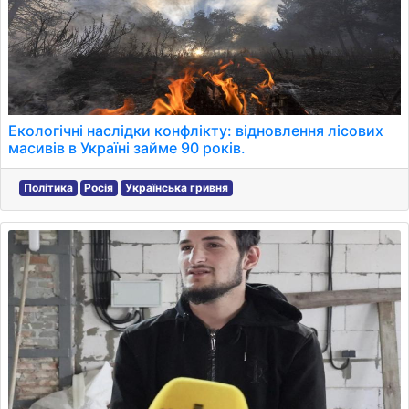
Екологічні наслідки конфлікту: відновлення лісових
масивів в Україні займе 90 років.
Політика
Росія
Українська гривня