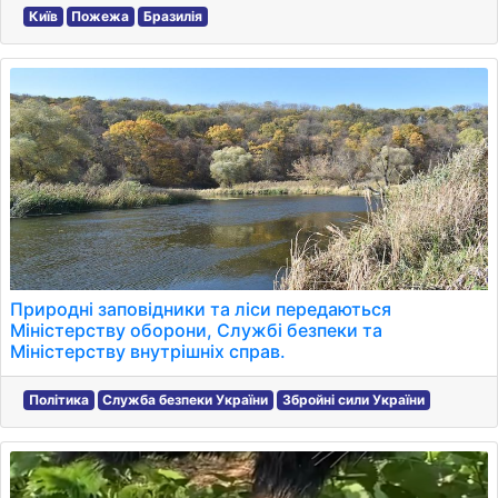
Київ
Пожежа
Бразилія
Природні заповідники та ліси передаються
Міністерству оборони, Службі безпеки та
Міністерству внутрішніх справ.
Політика
Служба безпеки України
Збройні сили України