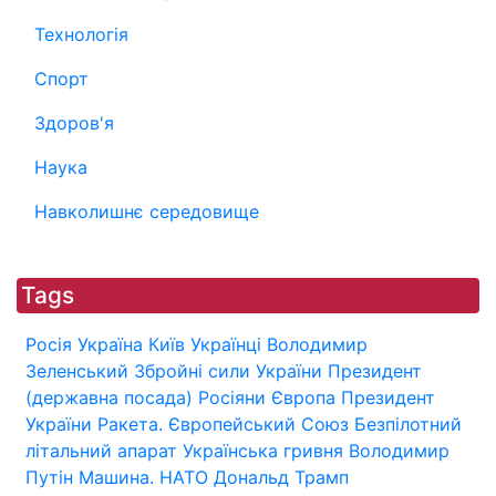
Технологія
Спорт
Здоров'я
Наука
Навколишнє середовище
Tags
Росія
Україна
Київ
Українці
Володимир
Зеленський
Збройні сили України
Президент
(державна посада)
Росіяни
Європа
Президент
України
Ракета.
Європейський Союз
Безпілотний
літальний апарат
Українська гривня
Володимир
Путін
Машина.
НАТО
Дональд Трамп