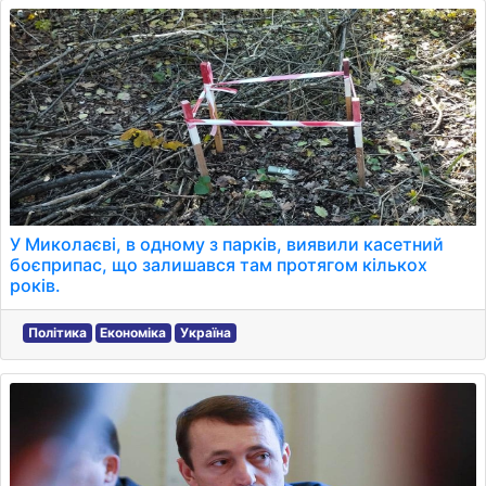
У Миколаєві, в одному з парків, виявили касетний
боєприпас, що залишався там протягом кількох
років.
Політика
Економіка
Україна