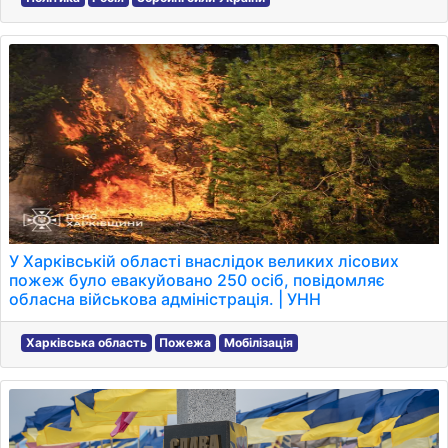
У Харківській області внаслідок великих лісових
пожеж було евакуйовано 250 осіб, повідомляє
обласна військова адміністрація. | УНН
Харківська область
Пожежа
Мобілізація