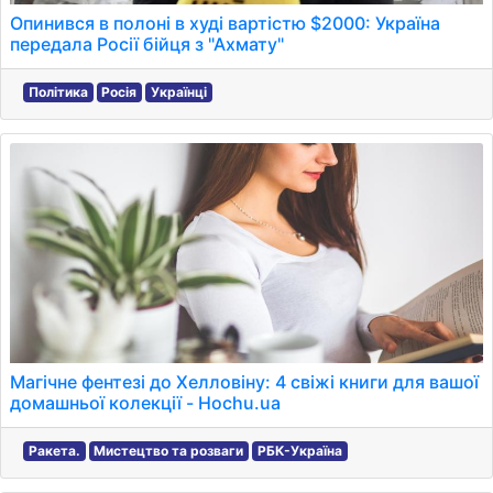
Опинився в полоні в худі вартістю $2000: Україна
передала Росії бійця з "Ахмату"
Політика
Росія
Українці
Магічне фентезі до Хелловіну: 4 свіжі книги для вашої
домашньої колекції - Hochu.ua
Ракета.
Мистецтво та розваги
РБК-Україна