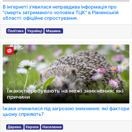
В інтернеті з'явилася неправдива інформація про
"смерть затриманого чоловіка ТЦК" в Рівненській
області: офіційне спростування.
Політика
Українці
Машина.
Їжаки опинилися під загрозою зникнення: які фактори
цьому сприяють?
Дерево.
Європа
Населення