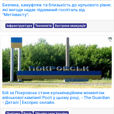
Безпека, камуфляж та близькість до нульового рівня:
які вигоди надає підземний госпіталь від
"Метінвесту".
Інфраструктура
Технологія
Екстрена евакуація
Бій за Покровськ стане кульмінаційним моментом
військової кампанії Росії у цьому році, - The Guardian
- Деталі | Експрес онлайн.
Політика
Росія
Збройні сили України