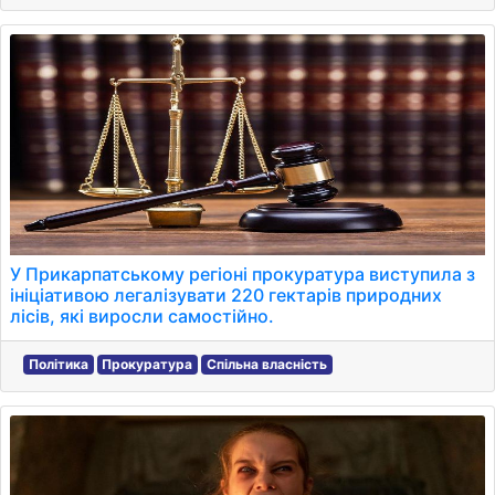
У Прикарпатському регіоні прокуратура виступила з
ініціативою легалізувати 220 гектарів природних
лісів, які виросли самостійно.
Політика
Прокуратура
Спільна власність