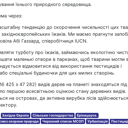
ування їхнього природного середовища.
ема через:
асштабну тенденцію до скорочення чисельності цих тва
 західноєвропейських їжаків. Ми маємо прагнути запоб
овіла Абі Газзард, співробітниця IUCN.
вляти турботу про їжаків, займаючись екологічно чис
ишати маленькі отвори в парканах, щоб тварини могли 
ндується відмовитися від використання пестицидів і
або спеціальні будиночки для цих милих створінь.
6 425 з 47 282) видів дерев на планеті знаходяться під
ло першою всесвітньою оцінкою стану деревних видів.
ься на островах, де активна вирубка лісів здійснюєтьс
сектору.
Західна Європа
Сільське господарство
Ерінацеусе.
союз охорони природи
Червоний список МСОП
Урбанізація
Пестици