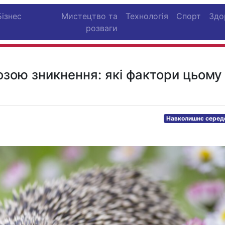
Бізнес
Мистецтво та
Технологія
Спорт
Здо
розваги
озою зникнення: які фактори цьому
Навколишнє сере