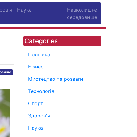
ров'я
Наука
Навколишнє
середовище
Categories
Політика
Бізнес
довище
Мистецтво та розваги
Технологія
Спорт
Здоров'я
Наука