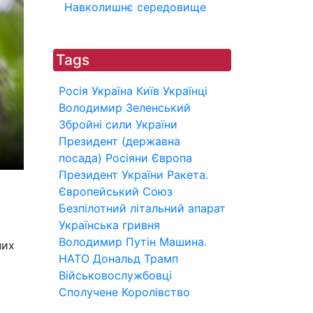
Навколишнє середовище
Tags
Росія
Україна
Київ
Українці
Володимир Зеленський
Збройні сили України
Президент (державна
посада)
Росіяни
Європа
Президент України
Ракета.
Європейський Союз
Безпілотний літальний апарат
Українська гривня
Володимир Путін
Машина.
них
НАТО
Дональд Трамп
Військовослужбовці
Сполучене Королівство