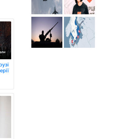
рузі
ерії