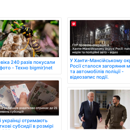
У Ханти-Мансійському ок
віка 240 разів покусали
Росії сталося загоряння м
фото - Техно bigmir)net
та автомобілів поліції -
відеозапис події.
і українці отримають
кові субсидії в розмірі