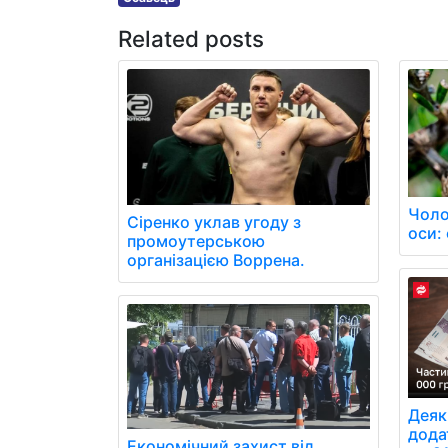
Related posts
Чоло
Сіренко уклав угоду з
оси: 
промоутерською
організацією Воррена.
Деяк
додат
Економічний захист від