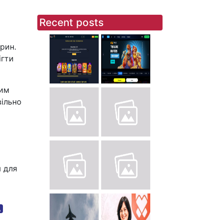
Recent posts
рин.
ігти
тим
вільно
я для
д