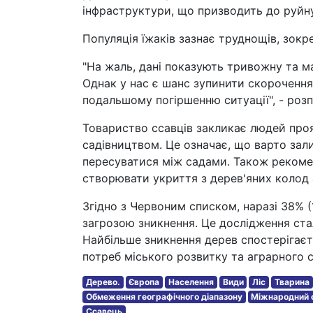
інфраструктури, що призводить до руйн
Популяція їжаків зазнає труднощів, зокр
"На жаль, дані показують тривожну та м
Однак у нас є шанс зупинити скорочення
подальшому погіршенню ситуації", - розп
Товариство ссавців закликає людей проя
садівництвом. Це означає, що варто зал
пересуватися між садами. Також рекоме
створювати укриття з дерев'яних колод 
Згідно з Червоним списком, наразі 38% (1
загрозою зникнення. Це дослідження ста
Найбільше зникнення дерев спостерігаєт
потреб міського розвитку та аграрного 
Дерево.
Європа
Населення
Види
Ліс
Тварина
Обмеження географічного діапазону
Міжнародний 
Ссавець