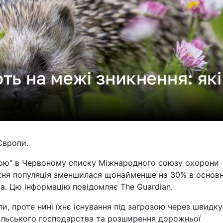
Європи.
озою" в Червоному списку Міжнародного союзу охорони
 їхня популяція зменшилася щонайменше на 30% в основ
. Цю інформацію повідомляє The Guardian.
и, проте нині їхнє існування під загрозою через швидку
сільського господарства та розширення дорожньої