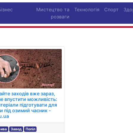
Бізнес
Мистецтво та
Технологія
Спорт
Здо
розваги
йте заходів вже зараз,
е впустити можливість:
атеріали підготувати для
и під озимий часник -
u.ua
рива
Завод
Попіл