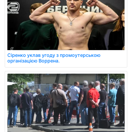
Сіренко уклав угоду з промоутерською
організацією Воррена.