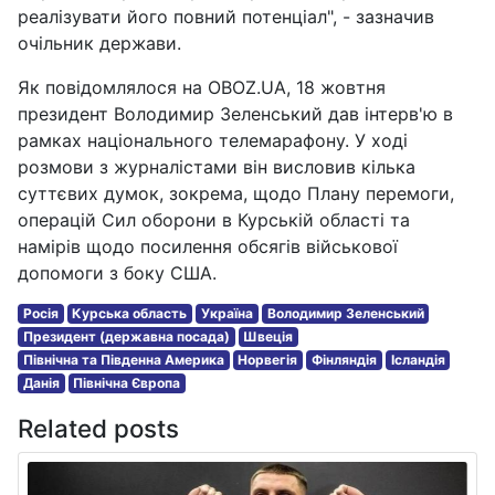
реалізувати його повний потенціал", - зазначив
очільник держави.
Як повідомлялося на OBOZ.UA, 18 жовтня
президент Володимир Зеленський дав інтерв'ю в
рамках національного телемарафону. У ході
розмови з журналістами він висловив кілька
суттєвих думок, зокрема, щодо Плану перемоги,
операцій Сил оборони в Курській області та
намірів щодо посилення обсягів військової
допомоги з боку США.
Росія
Курська область
Україна
Володимир Зеленський
Президент (державна посада)
Швеція
Північна та Південна Америка
Норвегія
Фінляндія
Ісландія
Данія
Північна Європа
Related posts