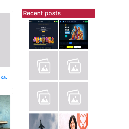
Recent posts
і
іка.