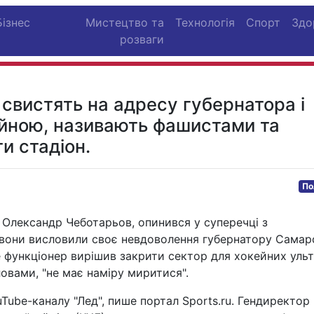
Бізнес
Мистецтво та
Технологія
Спорт
Здо
розваги
кі свистять на адресу губернатора і
ійною, називають фашистами та
и стадіон.
По
, Олександр Чеботарьов, опинився у суперечці з
 вони висловили своє невдоволення губернатору Самар
е функціонер вирішив закрити сектор для хокейних ульт
ловами, "не має наміру миритися".
Tube-каналу "Лед", пише портал Sports.ru. Гендиректор