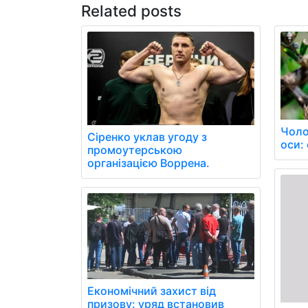
Related posts
Чоло
Сіренко уклав угоду з
оси: 
промоутерською
організацією Воррена.
Економічний захист від
призову: уряд встановив