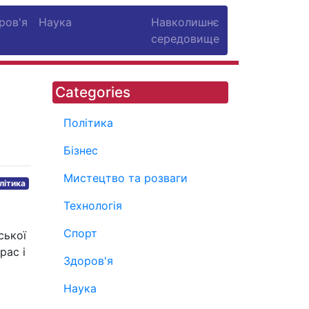
ров'я
Наука
Навколишнє
середовище
Categories
Політика
Бізнес
Мистецтво та розваги
літика
Технологія
Спорт
ської
рас і
Здоров'я
Наука