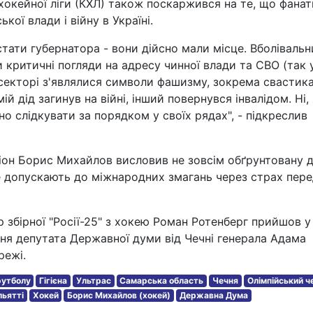
хокейної ліги (КХЛ) також поскаржився на те, що фанат
кої влади і війну в Україні.
стати губернатора - вони дійсно мали місце. Вболіваль
 критичні погляди на адресу чинної влади та СВО (так 
 У секторі з'являлися символи фашизму, зокрема свастика
 дід загинув на війні, інший повернувся інвалідом. Ні,
но слідкувати за порядком у своїх рядах", - підкреслив
іон Борис Михайлов висловив не зовсім обґрунтовану д
е допускають до міжнародних змагань через страх пер
 збірної "Росії-25" з хокею Роман Ротенберг прийшов у
ня депутата Державної думи від Чечні генерала Адама
режі.
 футболу
Гігієна
Ультрас
Самарська область
Чечня
Олімпійський ч
льятті
Хокей
Борис Михайлов (хокей)
Державна Дума