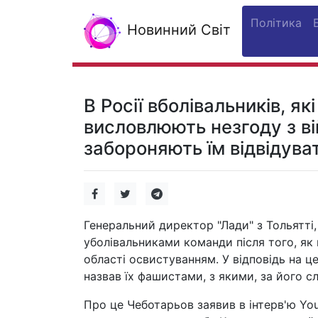
Політика
Новинний Світ
В Росії вболівальників, я
висловлюють незгоду з в
забороняють їм відвідуват
Генеральний директор "Лади" з Тольятті
уболівальниками команди після того, як
області освистуванням. У відповідь на ц
назвав їх фашистами, з якими, за його с
Про це Чеботарьов заявив в інтерв'ю You