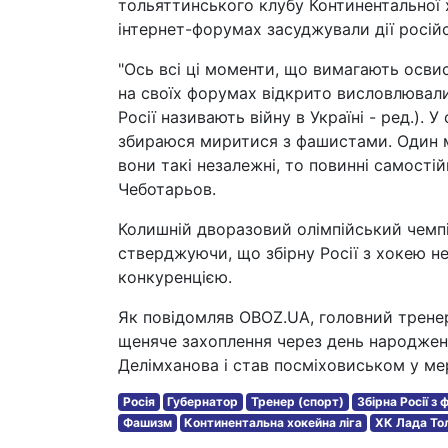
тольяттинського клубу Континентальної 
інтернет-форумах засуджували дії російсь
"Ось всі ці моменти, що вимагають осви
на своїх форумах відкрито висловлювали
Росії називають війну в Україні - ред.).
збираюся миритися з фашистами. Один мій
вони такі незалежні, то повинні самостій
Чеботарьов.
Колишній дворазовий олімпійський чемп
стверджуючи, що збірну Росії з хокею н
конкуренцією.
Як повідомляв OBOZ.UA, головний тренер
щеняче захоплення через день народжен
Делімханова і став посміховиськом у ме
Росія
Губернатор
Тренер (спорт)
Збірна Росії з
Фашизм
Континентальна хокейна ліга
ХК Лада То