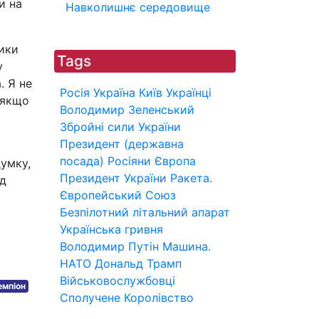
и на
Навколишнє середовище
ники
Tags
у
. Я не
Росія
Україна
Київ
Українці
 якщо
Володимир Зеленський
Збройні сили України
Президент (державна
посада)
Росіяни
Європа
умку,
Президент України
Ракета.
ед
Європейський Союз
Безпілотний літальний апарат
Українська гривня
Володимир Путін
Машина.
НАТО
Дональд Трамп
Військовослужбовці
емпіон
Сполучене Королівство