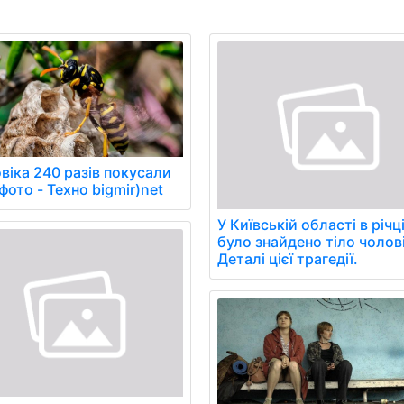
віка 240 разів покусали
фото - Техно bigmir)net
У Київській області в річц
було знайдено тіло чолов
Деталі цієї трагедії.