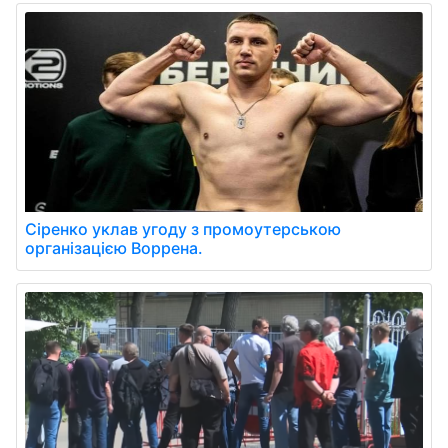
Сіренко уклав угоду з промоутерською
організацією Воррена.