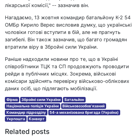
лікарської комісії," -- зазначив він.
Нагадаємо, 13 жовтня командир батальйону К-2 54
ОМБр Кирило Верес висловив думку, що українські
чоловіки готові вступити в бій, але не прагнуть
загибелі. Він також зазначив, що багато громадян
втратили віру в Збройні сили України.
Раніше надходили новини про те, що в Україні
співробітники ТЦК та СП продовжують проводити
рейди в публічних місцях. Зокрема, військові
комісари здійснять перевірку військово-облікових
даних осіб, що підлягають мобілізації.
Фірма
Збройні сили України
Батальйон
Національна поліція України
Військовозобов'язаний
Командир підрозділу
54-а механізована бригада (Україна)
Укрпошта
Конверт
Related posts