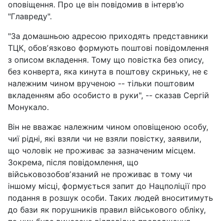
оповіщення. Про це він повідомив в інтервʼю
"Главреду".
"За домашньою адресою приходять представники
ТЦК, обовʼязково формують поштові повідомлення
з описом вкладення. Тому що повістка без опису,
без конверта, яка кинута в поштову скриньку, не є
належним чином врученою -- тільки поштовим
вкладенням або особисто в руки", -- сказав Сергій
Монукало.
Він не вважає належним чином оповіщеною особу,
чиї рідні, які взяли чи не взяли повістку, заявили,
що чоловік не проживає за зазначеним місцем.
Зокрема, після повідомлення, що
військовозобовʼязаний не проживає в тому чи
іншому місці, формується запит до Нацполіції про
подання в розшук особи. Таких людей вноситимуть
до бази як порушників правил військового обліку,