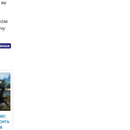
 як
дком
ячу
анськ
ає:
сить
а