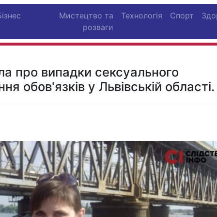
Бізнес
Мистецтво та
Технологія
Спорт
Здо
розваги
ла про випадки сексуального
ня обов'язків у Львівській області.