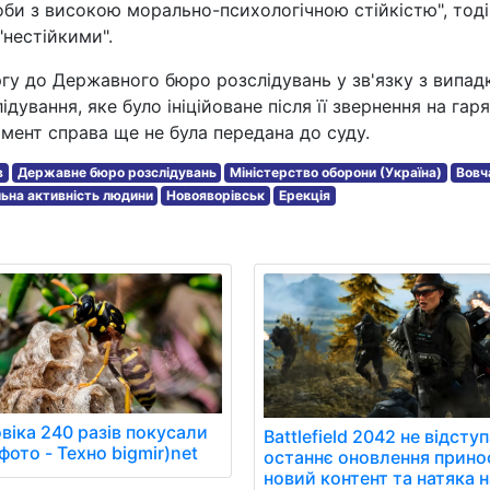
оби з високою морально-психологічною стійкістю", тоді
нестійкими".
гу до Державного бюро розслідувань у зв'язку з випа
ування, яке було ініційоване після її звернення на гар
мент справа ще не була передана до суду.
в
Державне бюро розслідувань
Міністерство оборони (Україна)
Вовч
ьна активність людини
Новояворівськ
Ерекція
віка 240 разів покусали
Battlefield 2042 не відступ
фото - Техно bigmir)net
останнє оновлення прино
новий контент та натяка н