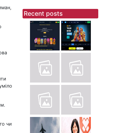
иман,
Recent posts
о
ова
йти
уміло
ом.
го чи