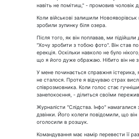
навіть не помітиш," - промовив чоловік д
Коли військові залишили Новояворівськ н
зробили зупинку біля озера.
Після того, як він поплавав, ми підійшли
"Хочу зробити з тобою фото". Він став по
ерекція. Оскільки навколо не було нікого
що я його дуже ображаю. Нібито він не зн
У мене починається справжня істерика, я
не сталося. Проте я відчуваю страх ви
співрозмовника. Коли голос стає гучніши
занепокоєння, - ділиться своїми пережи
Журналісти "Слідства. Інфо" намагалися з
дзвінки. Його колеги повідомили, що він
оголосили в розшук.
Командування має намір перевести її раз