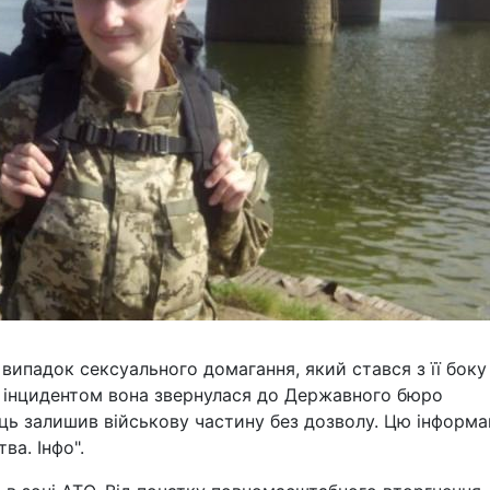
ипадок сексуального домагання, який стався з її боку 
им інцидентом вона звернулася до Державного бюро
ець залишив військову частину без дозволу. Цю інформа
ва. Інфо".