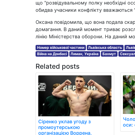
що "розвідувальному полку необхідні ос
обидва учасники конфлікту вважаються "
Оксана повідомила, що вона подала скар
домагання. В даний момент триває розслід
лінію Міністерства оборони. На даний мо
Номер військової частини
Львівська область
Льві
Війна на Донбасі
Лиман, Україна
Бахмут
Сексуал
Related posts
Чоло
Сіренко уклав угоду з
оси: 
промоутерською
організацією Воррена.