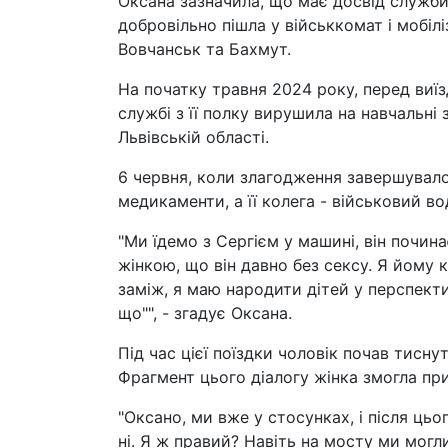
Оксана зазначила, що має досвід служби
добровільно пішла у військкомат і мобіл
Вовчанськ та Бахмут.
На початку травня 2024 року, перед виї
службі з її полку вирушила на навчальні 
Львівській області.
6 червня, коли злагодження завершувалос
медикаменти, а її колега - військовий вод
"Ми їдемо з Сергієм у машині, він почина
жінкою, що він давно без сексу. Я йому 
заміж, я маю народити дітей у перспекти
що"", - згадує Оксана.
Під час цієї поїздки чоловік почав тисну
Фрагмент цього діалогу жінка змогла при
"Оксано, ми вже у стосунках, і після ць
ні. Я ж правий? Навіть на мосту ми могл