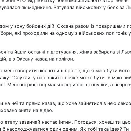
 в зоні АТО. Від початку повномасштабного вторгнення
ізувалася як медикиня. Рятувала військових у боях за Л
здом у зону бойових дій, Оксана разом із товаришами п
збори, які проходили на одному з військових полігонів у
я та йшли останні підготування, жінка забирала зі Льв
ій, віз Оксану назад на полігон.
є мені говорити нісенітниці про те, що я маю бути його
кажу: "Слухай, у нас в житті всяке може бути. Я маю ви
ві. Мені потрібні нормальні серйозні стосунки, а незроз
ти на неї та прямо казав, що хоче зайнятися з нею секс
ховано зняти на відео.
ого етапу зазвичай настає інтим. Погодься, хочеш ти цьо
и б насолоджуватися один одним. Як тобі така ідея? Ти