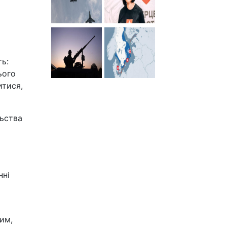
ть:
ього
итися,
льства
нні
им,