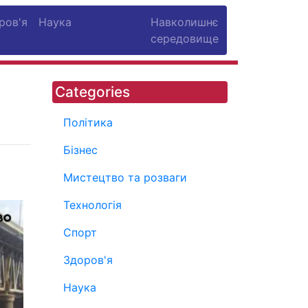
ров'я
Наука
Навколишнє
середовище
Categories
Політика
Бізнес
Мистецтво та розваги
Технологія
Спорт
Здоров'я
Наука