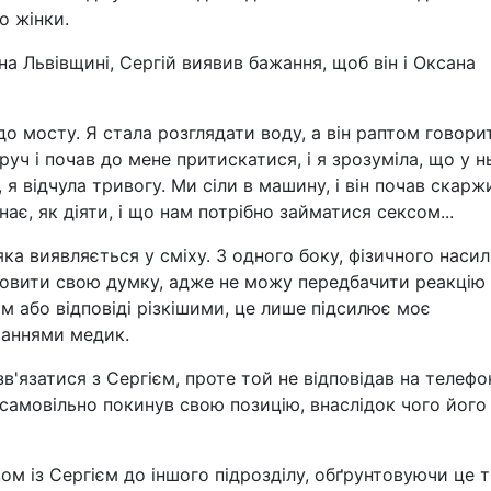
о жінки.
а Львівщині, Сергій виявив бажання, щоб він і Оксана
 до мосту. Я стала розглядати воду, а він раптом говори
руч і почав до мене притискатися, і я зрозуміла, що у н
, я відчула тривогу. Ми сіли в машину, і він почав скарж
ає, як діяти, і що нам потрібно займатися сексом...
ка виявляється у сміху. З одного боку, фізичного наси
словити свою думку, адже не можу передбачити реакцію
м або відповіді різкішими, це лише підсилює моє
ваннями медик.
в'язатися з Сергієм, проте той не відповідав на телефо
 самовільно покинув свою позицію, внаслідок чого його
ом із Сергієм до іншого підрозділу, обґрунтовуючи це т