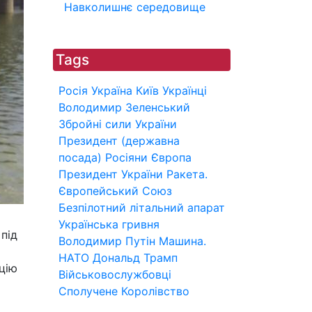
Навколишнє середовище
Tags
Росія
Україна
Київ
Українці
Володимир Зеленський
Збройні сили України
Президент (державна
посада)
Росіяни
Європа
Президент України
Ракета.
Європейський Союз
Безпілотний літальний апарат
Українська гривня
під
Володимир Путін
Машина.
НАТО
Дональд Трамп
цію
Військовослужбовці
Сполучене Королівство