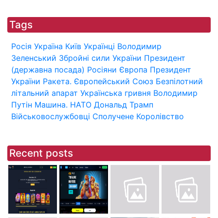
Tags
Росія
Україна
Київ
Українці
Володимир
Зеленський
Збройні сили України
Президент
(державна посада)
Росіяни
Європа
Президент
України
Ракета.
Європейський Союз
Безпілотний
літальний апарат
Українська гривня
Володимир
Путін
Машина.
НАТО
Дональд Трамп
Військовослужбовці
Сполучене Королівство
Recent posts