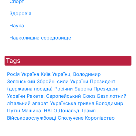
Спорт
Здоров'я
Наука
Навколишнє середовище
Tags
Росія
Україна
Київ
Українці
Володимир
Зеленський
Збройні сили України
Президент
(державна посада)
Росіяни
Європа
Президент
України
Ракета.
Європейський Союз
Безпілотний
літальний апарат
Українська гривня
Володимир
Путін
Машина.
НАТО
Дональд Трамп
Військовослужбовці
Сполучене Королівство