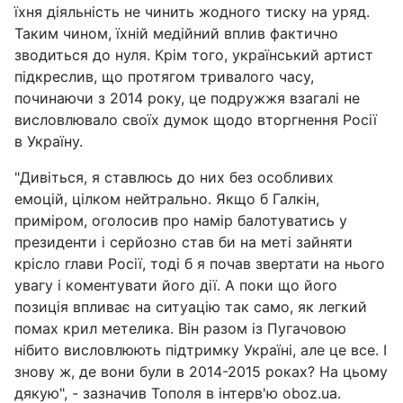
їхня діяльність не чинить жодного тиску на уряд.
Таким чином, їхній медійний вплив фактично
зводиться до нуля. Крім того, український артист
підкреслив, що протягом тривалого часу,
починаючи з 2014 року, це подружжя взагалі не
висловлювало своїх думок щодо вторгнення Росії
в Україну.
"Дивіться, я ставлюсь до них без особливих
емоцій, цілком нейтрально. Якщо б Галкін,
приміром, оголосив про намір балотуватись у
президенти і серйозно став би на меті зайняти
крісло глави Росії, тоді б я почав звертати на нього
увагу і коментувати його дії. А поки що його
позиція впливає на ситуацію так само, як легкий
помах крил метелика. Він разом із Пугачовою
нібито висловлюють підтримку Україні, але це все. І
знову ж, де вони були в 2014-2015 роках? На цьому
дякую", - зазначив Тополя в інтерв'ю oboz.ua.