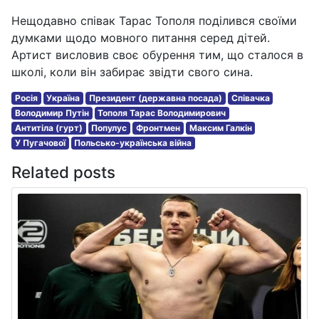
Нещодавно співак Тарас Тополя поділився своїми
думками щодо мовного питання серед дітей.
Артист висловив своє обурення тим, що сталося в
школі, коли він забирає звідти свого сина.
Росія
Україна
Президент (державна посада)
Співачка
Володимир Путін
Тополя Тарас Володимирович
Антитіла (гурт)
Популус
Фронтмен
Максим Галкін
У Пугачової
Польсько-українська війна
Related posts