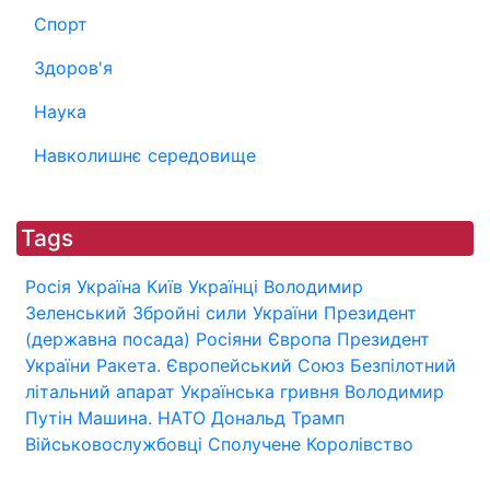
Спорт
Здоров'я
Наука
Навколишнє середовище
Tags
Росія
Україна
Київ
Українці
Володимир
Зеленський
Збройні сили України
Президент
(державна посада)
Росіяни
Європа
Президент
України
Ракета.
Європейський Союз
Безпілотний
літальний апарат
Українська гривня
Володимир
Путін
Машина.
НАТО
Дональд Трамп
Військовослужбовці
Сполучене Королівство