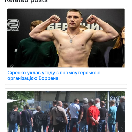
Сіренко уклав угоду з промоутерською
організацією Воррена.