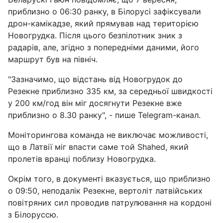
приблизно о 06:30 ранку, в Білорусі зафіксували
дрон-камікадзе, який прямував над територією
Новогрудка. Після цього безпілотник зник з
радарів, але, згідно з попередніми даними, його
маршрут був на північ.
"Зазначимо, що відстань від Новогрудок до
Резекне приблизно 335 км, за середньої швидкості
у 200 км/год він міг досягнути Резекне вже
приблизно о 8.30 ранку", - пише Telegram-канал.
Моніторингова команда не виключає можливості,
що в Латвії міг впасти саме той Shahed, який
пролетів вранці поблизу Новогрудка.
Окрім того, в документі вказується, що приблизно
о 09:50, неподалік Резекне, вертоліт латвійських
повітряних сил проводив патрулювання на кордоні
з Білоруссю.