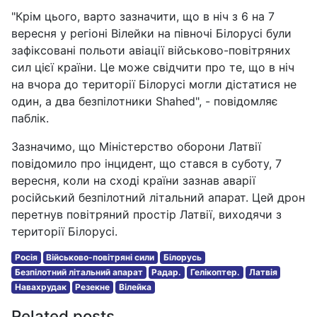
"Крім цього, варто зазначити, що в ніч з 6 на 7
вересня у регіоні Вілейки на півночі Білорусі були
зафіксовані польоти авіації військово-повітряних
сил цієї країни. Це може свідчити про те, що в ніч
на вчора до території Білорусі могли дістатися не
один, а два безпілотники Shahed", - повідомляє
паблік.
Зазначимо, що Міністерство оборони Латвії
повідомило про інцидент, що стався в суботу, 7
вересня, коли на сході країни зазнав аварії
російський безпілотний літальний апарат. Цей дрон
перетнув повітряний простір Латвії, виходячи з
території Білорусі.
Росія
Військово-повітряні сили
Білорусь
Безпілотний літальний апарат
Радар.
Гелікоптер.
Латвія
Навахрудак
Резекне
Вілейка
Related posts