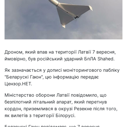
Дроном, який впав на території Латвії 7 вересня,
ймовірно, був російський ударний БпЛА Shahed.
Як зазначається у дописі моніторингового пабліку
"Беларускі Гаюн", цю інформацію передає
Цензор.НЕТ.
Міністерство оборони Латвії повідомило, що
безпілотний літальний апарат, який перетнув
кордон, приземлився в окрузі Резекне після того,
як вилетів з території Білорусі.
Беларускі Гаюн повідомляє, що 7 вересня,