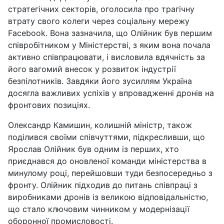
стратегічних секторів, оголосила про трагічну
втрату свого колеги через соціальну мережу
Facebook. Вона зазначила, що Олійник був першим
співробітником у Міністерстві, з яким вона почала
активно співпрацювати, і висловила вдячність за
його вагомий внесок у розвиток індустрії
безпілотників. Завдяки його зусиллям Україна
досягла важливих успіхів у впровадженні дронів на
фронтових позиціях.
Олександр Камишин, колишній міністр, також
поділився своїми співчуттями, підкресливши, що
Ярослав Олійник був одним із перших, хто
приєднався до оновленої команди міністерства в
минулому році, перейшовши туди безпосередньо з
фронту. Олійник підходив до питань співпраці з
виробниками дронів із великою відповідальністю,
що стало ключовим чинником у модернізації
оборонної промисловості.