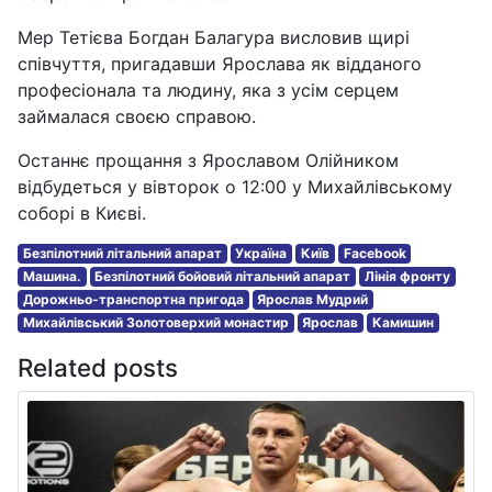
Мер Тетієва Богдан Балагура висловив щирі
співчуття, пригадавши Ярослава як відданого
професіонала та людину, яка з усім серцем
займалася своєю справою.
Останнє прощання з Ярославом Олійником
відбудеться у вівторок о 12:00 у Михайлівському
соборі в Києві.
Безпілотний літальний апарат
Україна
Київ
Facebook
Машина.
Безпілотний бойовий літальний апарат
Лінія фронту
Дорожньо-транспортна пригода
Ярослав Мудрий
Михайлівський Золотоверхий монастир
Ярослав
Камишин
Related posts