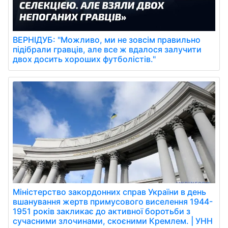
ВЕРНІДУБ: "Можливо, ми не зовсім правильно
підібрали гравців, але все ж вдалося залучити
двох досить хороших футболістів."
Міністерство закордонних справ України в день
вшанування жертв примусового виселення 1944-
1951 років закликає до активної боротьби з
сучасними злочинами, скоєними Кремлем. | УНН