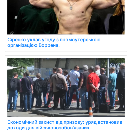
Сіренко уклав угоду з промоутерською
організацією Воррена.
Економічний захист від призову: уряд встановив
доходи для військовозобов'язаних