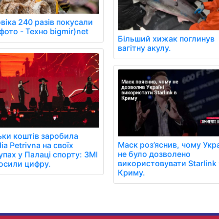
віка 240 разів покусали
фото - Техно bigmir)net
Більший хижак поглинув
вагітну акулу.
ьки коштів заробила
Маск роз’яснив, чому Укра
ia Petrivna на своїх
не було дозволено
упах у Палаці спорту: ЗМІ
використовувати Starlink 
осили цифру.
Криму.