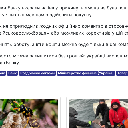
ки банку вказали на іншу причину: відмова не була пов
 у яких він мав намір здійснити покупку.
к не оприлюднив жодних офіційних коментарів стосовн
 військовослужбовцям або можливих корективів у цій с
инять роботу: зняти кошти можна буде тільки в банком
росто можна залишитися без грошей: українці висловл
атБанку.
анк
Банк
Роздрібний магазин
Міністерство фінансів (Україна)
Товар