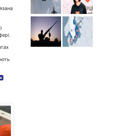
'язана
о
фері.
атах
юють
и