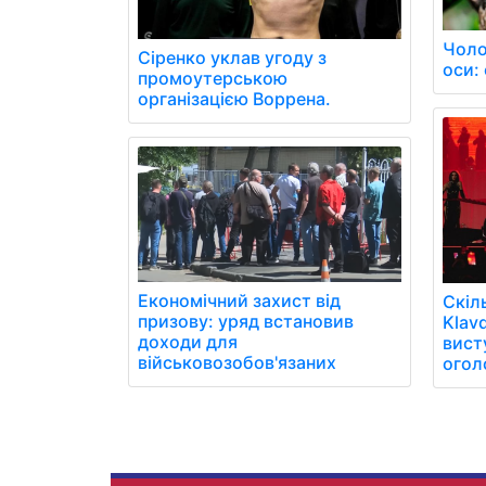
Чоло
Сіренко уклав угоду з
оси: 
промоутерською
організацією Воррена.
Економічний захист від
Скіл
призову: уряд встановив
Klavd
доходи для
вист
військовозобов'язаних
огол