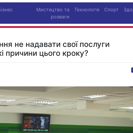
Бізнес
Мистецтво та
Технологія
Спорт
Здо
розваги
ня не надавати свої послуги
і причини цього кроку?