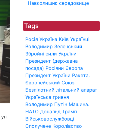
Навколишнє середовище
Tags
Росія
Україна
Київ
Українці
Володимир Зеленський
Збройні сили України
Президент (державна
посада)
Росіяни
Європа
Президент України
Ракета.
Європейський Союз
Безпілотний літальний апарат
Українська гривня
Володимир Путін
Машина.
НАТО
Дональд Трамп
туп
Військовослужбовці
Сполучене Королівство