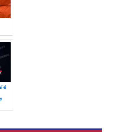
їні
у