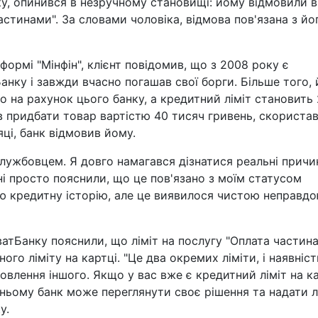
ку, опинився в незручному становищі: йому відмовили в
астинами". За словами чоловіка, відмова пов'язана з йо
формі "Мінфін", клієнт повідомив, що з 2008 року є
нку і завжди вчасно погашав свої борги. Більше того, 
о на рахунок цього банку, а кредитний ліміт становить
ав придбати товар вартістю 40 тисяч гривень, скориста
ці, банк відмовив йому.
службовцем. Я довго намагався дізнатися реальні причи
ені просто пояснили, що це пов'язано з моїм статусом
ю кредитну історію, але це виявилося чистою неправдою
ватБанку пояснили, що ліміт на послугу "Оплата частин
ого ліміту на картці. "Це два окремих ліміти, і наявніст
влення іншого. Якщо у вас вже є кредитний ліміт на ка
ьому банк може переглянути своє рішення та надати л
у.