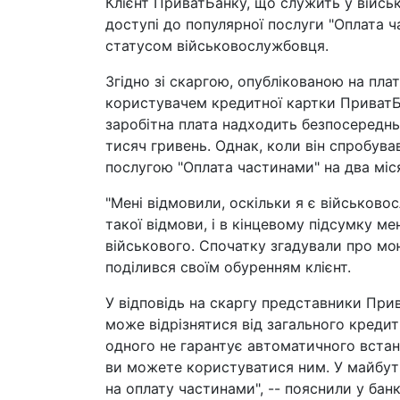
Клієнт ПриватБанку, що служить у війсь
доступі до популярної послуги "Оплата ч
статусом військовослужбовця.
Згідно зі скаргою, опублікованою на плат
користувачем кредитної картки ПриватБа
заробітна плата надходить безпосереднь
тисяч гривень. Однак, коли він спробув
послугою "Оплата частинами" на два міся
"Мені відмовили, оскільки я є військово
такої відмови, і в кінцевому підсумку м
військового. Спочатку згадували про мо
поділився своїм обуренням клієнт.
У відповідь на скаргу представники При
може відрізнятися від загального кредитн
одного не гарантує автоматичного встано
ви можете користуватися ним. У майбутн
на оплату частинами", -- пояснили у банк