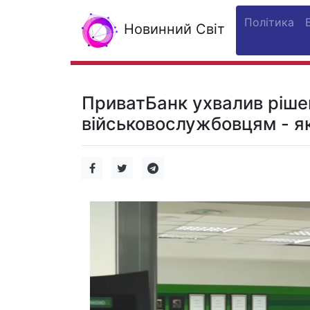
Політика
Новинний Світ
ПриватБанк ухвалив рішен
військовослужбовцям - як