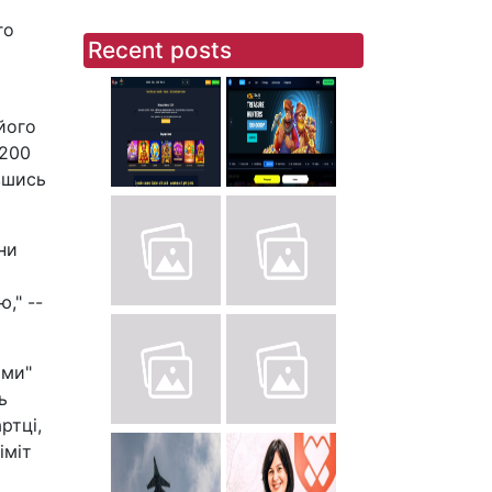
го
Recent posts
його
 200
вшись
ни
," --
ами"
ь
ртці,
іміт