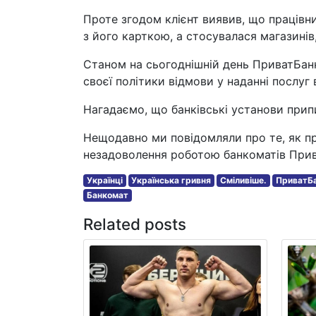
Проте згодом клієнт виявив, що працівни
з його карткою, а стосувалася магазинів,
Станом на сьогоднішній день ПриватБан
своєї політики відмови у наданні послуг
Нагадаємо, що банківські установи прип
Нещодавно ми повідомляли про те, як п
незадоволення роботою банкоматів Прив
Українці
Українська гривня
Сміливіше.
ПриватБ
Банкомат
Related posts