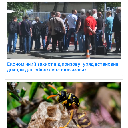
Економічний захист від призову: уряд встановив
доходи для військовозобов'язаних