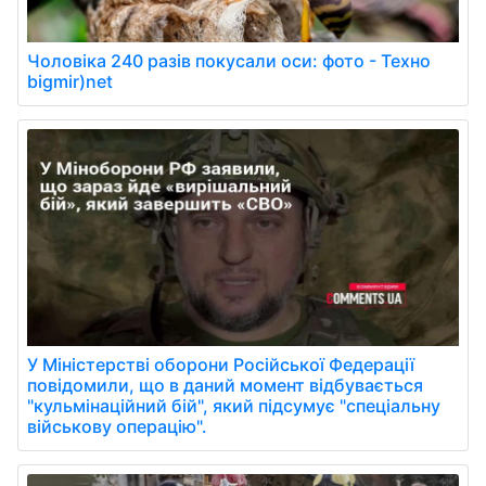
Чоловіка 240 разів покусали оси: фото - Техно
bigmir)net
У Міністерстві оборони Російської Федерації
повідомили, що в даний момент відбувається
"кульмінаційний бій", який підсумує "спеціальну
військову операцію".