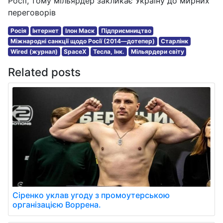
Росії, тому мільярдер закликає Україну до мирних
переговорів
Росія
Інтернет
Ілон Маск
Підприємництво
Міжнародні санкції щодо Росії (2014—дотепер)
Старлінк
Wired (журнал)
SpaceX
Тесла, Інк.
Мільярдери світу
Related posts
Сіренко уклав угоду з промоутерською
організацією Воррена.