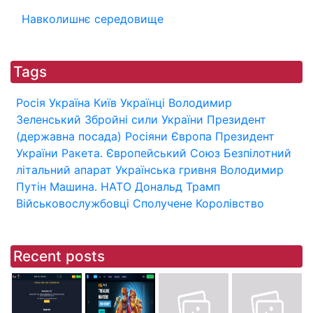
Навколишнє середовище
Tags
Росія
Україна
Київ
Українці
Володимир
Зеленський
Збройні сили України
Президент
(державна посада)
Росіяни
Європа
Президент
України
Ракета.
Європейський Союз
Безпілотний
літальний апарат
Українська гривня
Володимир
Путін
Машина.
НАТО
Дональд Трамп
Військовослужбовці
Сполучене Королівство
Recent posts