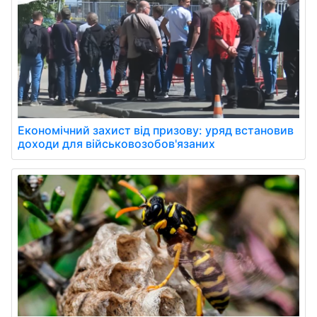
Економічний захист від призову: уряд встановив
доходи для військовозобов'язаних