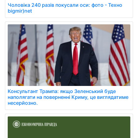
Чоловіка 240 разів покусали оси: фото - Техно
bigmir)net
Консультант Трампа: якщо Зеленський буде
наполягати на поверненні Криму, це виглядатиме
несерйозно.