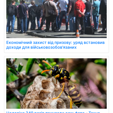
Економічний захист від призову: уряд встановив
доходи для військовозобов'язаних