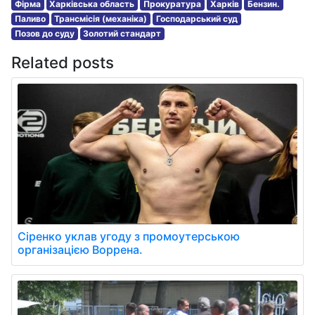
Фірма
Харківська область
Прокуратура
Харків
Бензин.
Паливо
Трансмісія (механіка)
Господарський суд
Позов до суду
Золотий стандарт
Related posts
Сіренко уклав угоду з промоутерською
організацією Воррена.