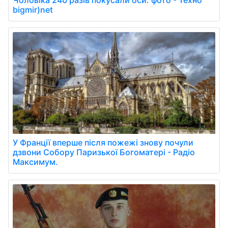
Чоловіка 240 разів покусали оси: фото - Техно
bigmir)net
У Франції вперше після пожежі знову почули
дзвони Собору Паризької Богоматері - Радіо
Максимум.