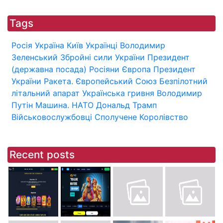
Tags
Росія
Україна
Київ
Українці
Володимир
Зеленський
Збройні сили України
Президент
(державна посада)
Росіяни
Європа
Президент
України
Ракета.
Європейський Союз
Безпілотний
літальний апарат
Українська гривня
Володимир
Путін
Машина.
НАТО
Дональд Трамп
Військовослужбовці
Сполучене Королівство
Recent posts