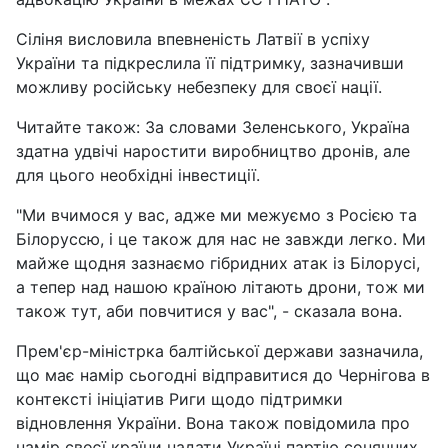
Сіліня висловила впевненість Латвії в успіху
України та підкреслила її підтримку, зазначивши
можливу російську небезпеку для своєї нації.
Читайте також: За словами Зеленського, Україна
здатна удвічі наростити виробництво дронів, але
для цього необхідні інвестиції.
"Ми вчимося у вас, адже ми межуємо з Росією та
Білоруссю, і це також для нас не завжди легко. Ми
майже щодня зазнаємо гібридних атак із Білорусі,
а тепер над нашою країною літають дрони, тож ми
також тут, аби повчитися у вас", - сказала вона.
Прем'єр-міністрка балтійської держави зазначила,
що має намір сьогодні відправитися до Чернігова в
контексті ініціатив Риги щодо підтримки
відновлення України. Вона також повідомила про
намір своєї країни надати Україні партію сонячних