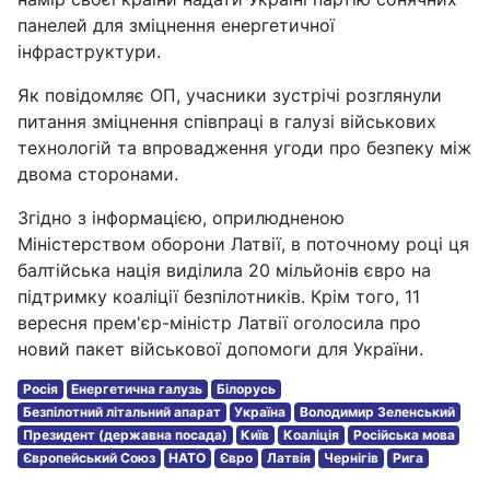
панелей для зміцнення енергетичної
інфраструктури.
Як повідомляє ОП, учасники зустрічі розглянули
питання зміцнення співпраці в галузі військових
технологій та впровадження угоди про безпеку між
двома сторонами.
Згідно з інформацією, оприлюдненою
Міністерством оборони Латвії, в поточному році ця
балтійська нація виділила 20 мільйонів євро на
підтримку коаліції безпілотників. Крім того, 11
вересня прем'єр-міністр Латвії оголосила про
новий пакет військової допомоги для України.
Росія
Енергетична галузь
Білорусь
Безпілотний літальний апарат
Україна
Володимир Зеленський
Президент (державна посада)
Київ
Коаліція
Російська мова
Європейський Союз
НАТО
Євро
Латвія
Чернігів
Рига