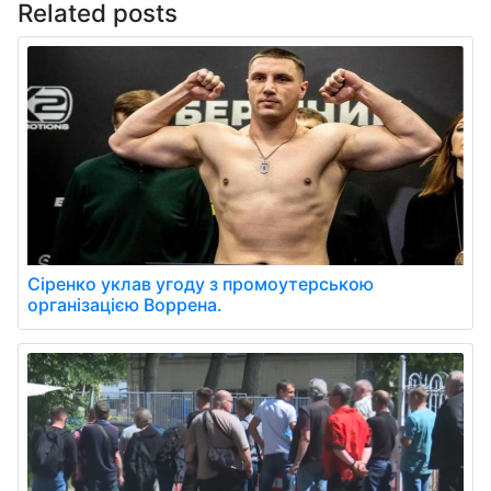
Related posts
Сіренко уклав угоду з промоутерською
організацією Воррена.