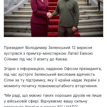
Президент Володимир Зеленський 12 вересня
зустрівся з прем'єр-міністеркою Латвії Евікою
Сілінею під час її візиту до Києва.
Згідно з інформацією, наданою Офісом президента,
під час зустрічі Зеленський висловив вдячність
Сіліні за ту підтримку, яку її країна надає Україні з
моменту початку повномасштабного вторгнення.
"Ми раді, що маємо таких хороших друзів не лише
у військовій сфері. Відчуваємо вашу сильну
адвокацію України в межах ЄС і НАТО".