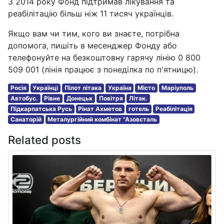
З 2014 року Фонд підтримав лікування та
реабілітацію більш ніж 11 тисяч українців.
Якщо вам чи тим, кого ви знаєте, потрібна
допомога, пишіть в месенджер Фонду або
телефонуйте на безкоштовну гарячу лінію 0 800
509 001 (лінія працює з понеділка по п'ятницю).
Росія
Українці
Пілот літака
Україна
Місто
Маріуполь
Автобус.
Рівне
Донецьк
Повітря
Літак.
Підкарпатська Русь
Рінат Ахметов
готель
Реабілітація
Санаторій
Металургійний комбінат "Азовсталь
Related posts