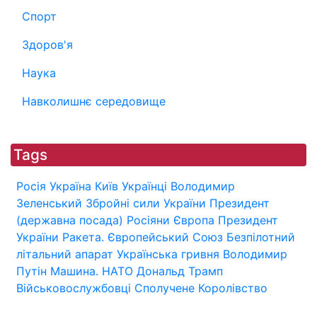
Спорт
Здоров'я
Наука
Навколишнє середовище
Tags
Росія
Україна
Київ
Українці
Володимир
Зеленський
Збройні сили України
Президент
(державна посада)
Росіяни
Європа
Президент
України
Ракета.
Європейський Союз
Безпілотний
літальний апарат
Українська гривня
Володимир
Путін
Машина.
НАТО
Дональд Трамп
Військовослужбовці
Сполучене Королівство