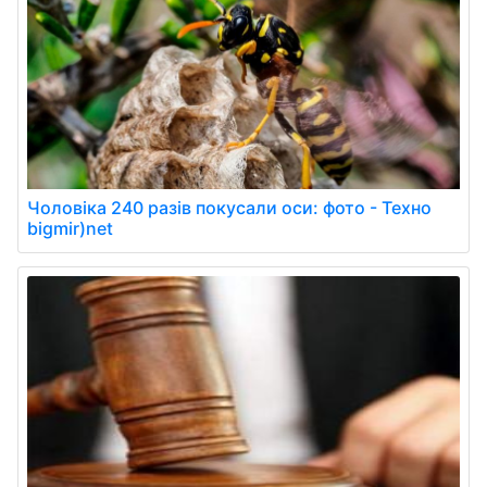
Чоловіка 240 разів покусали оси: фото - Техно
bigmir)net