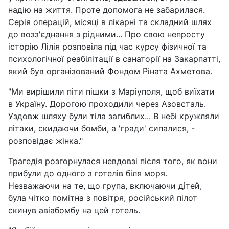
надію на життя. Проте допомога не забарилася.
Серія операцій, місяці в лікарні та складний шлях
до возз'єднання з рідними... Про свою непросту
історію Лілія розповіла під час курсу фізичної та
психологічної реабілітації в санаторії на Закарпатті,
який був організований Фондом Ріната Ахметова.
"Ми вирішили піти пішки з Маріуполя, щоб виїхати
в Україну. Дорогою проходили через Азовсталь.
Уздовж шляху були тіла загиблих... В небі кружляли
літаки, скидаючи бомби, а 'гради' сипалися, -
розповідає жінка."
Трагедія розгорнулася невдовзі після того, як вони
прибули до одного з готелів біля моря.
Незважаючи на те, що група, включаючи дітей,
була чітко помітна з повітря, російський пілот
скинув авіабомбу на цей готель.