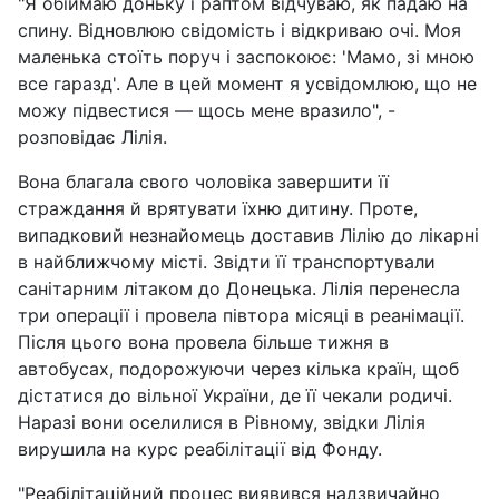
"Я обіймаю доньку і раптом відчуваю, як падаю на
спину. Відновлюю свідомість і відкриваю очі. Моя
маленька стоїть поруч і заспокоює: 'Мамо, зі мною
все гаразд'. Але в цей момент я усвідомлюю, що не
можу підвестися — щось мене вразило", -
розповідає Лілія.
Вона благала свого чоловіка завершити її
страждання й врятувати їхню дитину. Проте,
випадковий незнайомець доставив Лілію до лікарні
в найближчому місті. Звідти її транспортували
санітарним літаком до Донецька. Лілія перенесла
три операції і провела півтора місяці в реанімації.
Після цього вона провела більше тижня в
автобусах, подорожуючи через кілька країн, щоб
дістатися до вільної України, де її чекали родичі.
Наразі вони оселилися в Рівному, звідки Лілія
вирушила на курс реабілітації від Фонду.
"Реабілітаційний процес виявився надзвичайно