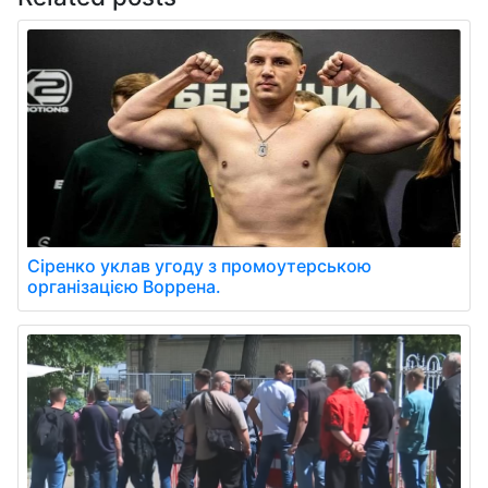
Сіренко уклав угоду з промоутерською
організацією Воррена.