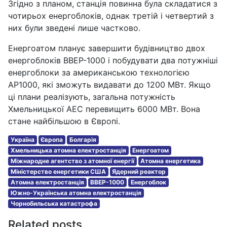
Згідно з планом, станція повинна була складатися з
чотирьох енергоблоків, однак третій і четвертий з
них були зведені лише частково.
Енергоатом планує завершити будівництво двох
енергоблоків ВВЕР-1000 і побудувати два потужніші
енергоблоки за американською технологією
AP1000, які зможуть видавати до 1200 МВт. Якщо
ці плани реалізують, загальна потужність
Хмельницької АЕС перевищить 6000 МВт. Вона
стане найбільшою в Європі.
Україна
Європа
Болгарія
Хмельницька атомна електростанція
Енергоатом
Міжнародне агентство з атомної енергії
Атомна енергетика
Міністерство енергетики США
Ядерний реактор
Атомна електростанція
ВВЕР-1000
Енергоблок
Южно-Українська атомна електростанція
Чорнобильська катастрофа
Related posts