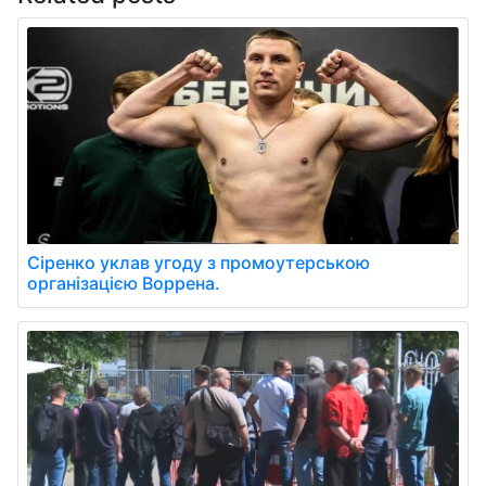
Сіренко уклав угоду з промоутерською
організацією Воррена.