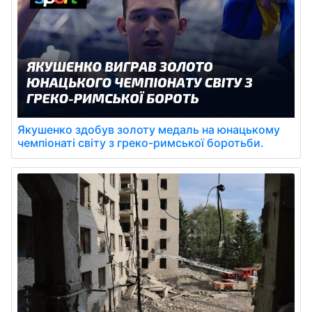
Якушенко здобув золоту медаль на юнацькому
чемпіонаті світу з греко-римської боротьби.