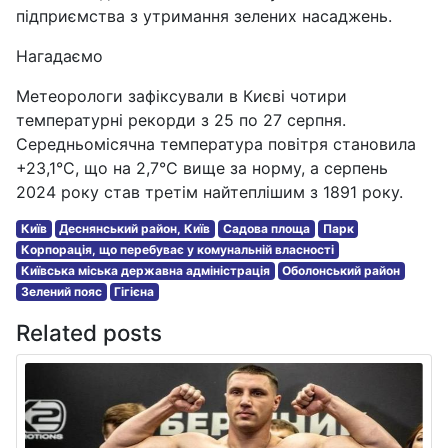
підприємства з утримання зелених насаджень.
Нагадаємо
Метеорологи зафіксували в Києві чотири
температурні рекорди з 25 по 27 серпня.
Середньомісячна температура повітря становила
+23,1°С, що на 2,7°С вище за норму, а серпень
2024 року став третім найтеплішим з 1891 року.
Київ
Деснянський район, Київ
Садова площа
Парк
Корпорація, що перебуває у комунальній власності
Київська міська державна адміністрація
Оболонський район
Зелений пояс
Гігієна
Related posts