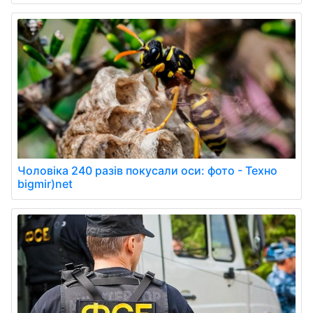
Чоловіка 240 разів покусали оси: фото - Техно
bigmir)net