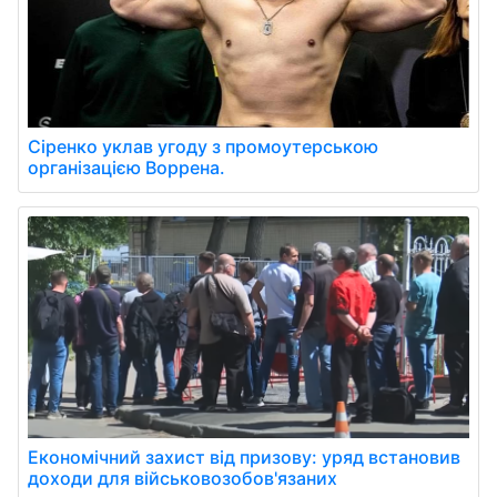
Сіренко уклав угоду з промоутерською
організацією Воррена.
Економічний захист від призову: уряд встановив
доходи для військовозобов'язаних