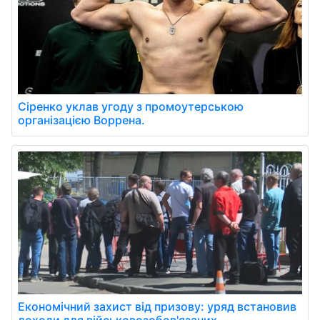
Сіренко уклав угоду з промоутерською
організацією Воррена.
Економічний захист від призову: уряд встановив
доходи для військовозобов'язаних