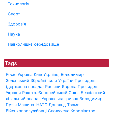
Технологія
Спорт
Здоров'я
Наука
Навколишнє середовище
Tags
Росія
Україна
Київ
Українці
Володимир
Зеленський
Збройні сили України
Президент
(державна посада)
Росіяни
Європа
Президент
України
Ракета.
Європейський Союз
Безпілотний
літальний апарат
Українська гривня
Володимир
Путін
Машина.
НАТО
Дональд Трамп
Військовослужбовці
Сполучене Королівство