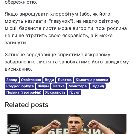
обережністю.
Якщо вирощувати хлорофітум (або, як його
можуть називати, "павучок"), на надто світлому
місці, барвисте листя може вигоріти, тож рослина
не лише втратить свою яскравість, а й може
загинути.
Затінене середовище сприятиме яскравому
забарвленню листя та запобігатиме його швидкому
висиханню.
Завод
Освітлення
Види
Листок.
Кімнатна рослина
Polypodiophyta
Ліліум
Квітка
Монстера.
Підвид
Поляна (географія)
Яскравість
Ґрунт
Related posts