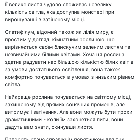
Її велике листя чудово споживає невелику
кількість світла, яка доступна монстері при
вирощуванні в затіненому місці.
Спатифілум, відомий також як лілія миру, є
простим у догляді кімнатним рослиною, що
вирізняється своїм блискучим зеленим листям та
незвичайними білими квітами. Хоча ця рослина
здатна радувати нас більшою кількістю білих квітів
за умови достатнього освітлення, вона також
комфортно почувається в умовах з низьким рівнем
світла.
Найкраще рослина почувається на світлому місці,
захищеному від прямих сонячних променів, але
витримує і затінення. Але вони можуть бути трохи
драматичними - коли їм захочеться пити, вони
дадуть вам знати, скинувши листя.
Папороть стане справжнім порятунком для тих,