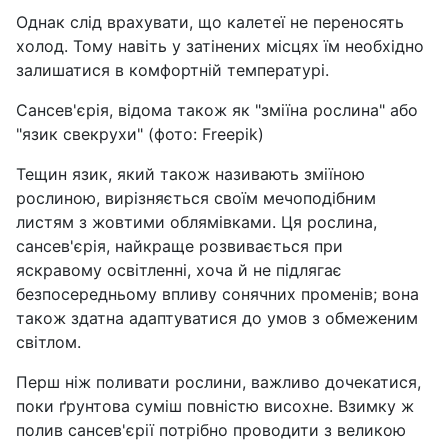
Однак слід врахувати, що калетеї не переносять
холод. Тому навіть у затінених місцях їм необхідно
залишатися в комфортній температурі.
Сансев'єрія, відома також як "зміїна рослина" або
"язик свекрухи" (фото: Freepik)
Тещин язик, який також називають зміїною
рослиною, вирізняється своїм мечоподібним
листям з жовтими облямівками. Ця рослина,
сансев'єрія, найкраще розвивається при
яскравому освітленні, хоча й не підлягає
безпосередньому впливу сонячних променів; вона
також здатна адаптуватися до умов з обмеженим
світлом.
Перш ніж поливати рослини, важливо дочекатися,
поки ґрунтова суміш повністю висохне. Взимку ж
полив сансев'єрії потрібно проводити з великою